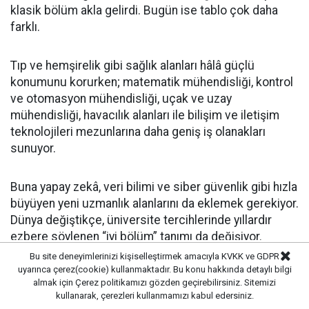
klasik bölüm akla gelirdi. Bugün ise tablo çok daha
farklı.
Tıp ve hemşirelik gibi sağlık alanları hâlâ güçlü
konumunu korurken; matematik mühendisliği, kontrol
ve otomasyon mühendisliği, uçak ve uzay
mühendisliği, havacılık alanları ile bilişim ve iletişim
teknolojileri mezunlarına daha geniş iş olanakları
sunuyor.
Buna yapay zekâ, veri bilimi ve siber güvenlik gibi hızla
büyüyen yeni uzmanlık alanlarını da eklemek gerekiyor.
Dünya değiştikçe, üniversite tercihlerinde yıllardır
ezbere söylenen “iyi bölüm” tanımı da değişiyor.
Bu site deneyimlerinizi kişiselleştirmek amacıyla KVKK ve GDPR
uyarınca çerez(cookie) kullanmaktadır. Bu konu hakkında detaylı bilgi
Bugün gençlerin önündeki en zor meselelerden biri de
almak için
Çerez politikamızı
gözden geçirebilirsiniz. Sitemizi
bu.
kullanarak, çerezleri kullanmamızı kabul edersiniz.