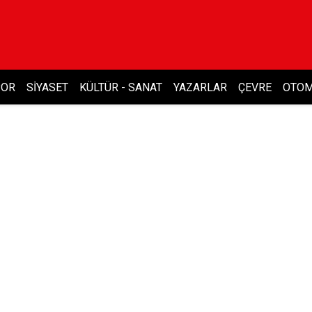
POR
SIYASET
KÜLTÜR - SANAT
YAZARLAR
ÇEVRE
OTOM