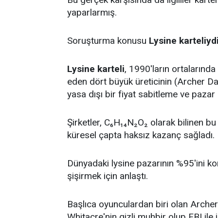
yaparlarmış.
Soruşturma konusu
Lysine karteliydi
Lysine karteli
, 1990'ların ortalarınd
eden dört büyük üreticinin (Archer D
yasa dışı bir fiyat sabitleme ve paza
Şirketler, C₆H₁₄N₂O₂ olarak bilinen bu
küresel çapta haksız kazanç sağladı.
Dünyadaki lysine pazarının %95'ini kont
şişirmek için anlaştı.
Başlıca oyunculardan biri olan Arche
Whitacre'nin gizli muhbir olup FBI ile