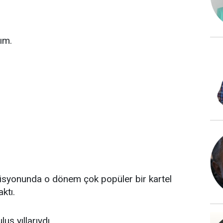
ım.
syonunda o dönem çok popüler bir kartel
ktı.
uş yıllarıydı.