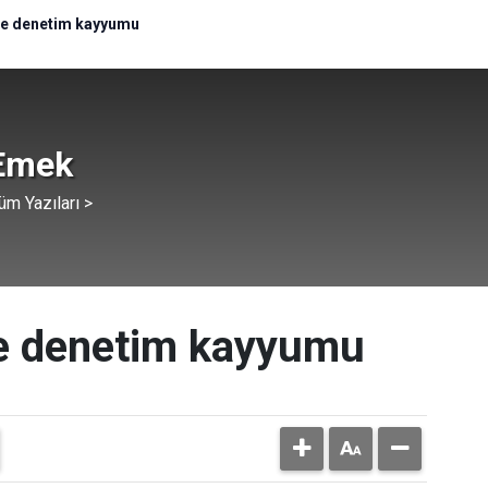
ine denetim kayyumu
Emek
üm Yazıları >
ne denetim kayyumu