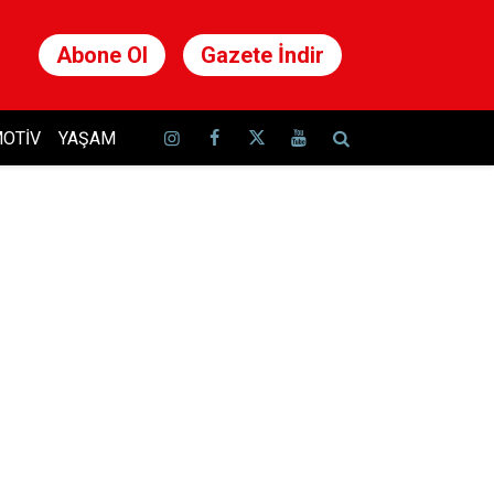
Abone Ol
Gazete İndir
OTIV
YAŞAM