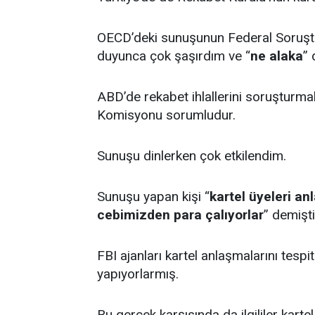
OECD’deki sunuşunun Federal Soruştu
duyunca çok şaşırdım ve “
ne alaka
” 
ABD’de rekabet ihlallerini soruşturma
Komisyonu sorumludur.
Sunuşu dinlerken çok etkilendim.
Sunuşu yapan kişi “
kartel üyeleri an
cebimizden para çalıyorlar
” demişti
FBI ajanları kartel anlaşmalarını tesp
yapıyorlarmış.
Bu gerçek karşısında da ilgililer kartel