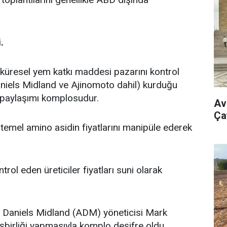
.
a küresel yem katkı maddesi pazarını kontrol
aniels Midland ve Ajinomoto dahil) kurduğu
r paylaşımı komplosudur.
Av
Ça
 temel amino asidin fiyatlarını manipüle ederek
rol eden üreticiler fiyatları suni olarak
r Daniels Midland (ADM) yöneticisi Mark
 işbirliği yapmasıyla komplo deşifre oldu.