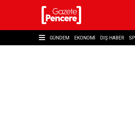
GÜNDEM
EKONOMI
DIŞ HABER
S