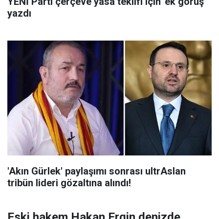
YENİ Parti çerçeve yasa teklifi için 'ek görüş'
yazdı
'Akın Gürlek' paylaşımı sonrası ultrAslan
tribün lideri gözaltına alındı!
Eski hakem Hakan Ergin denizde