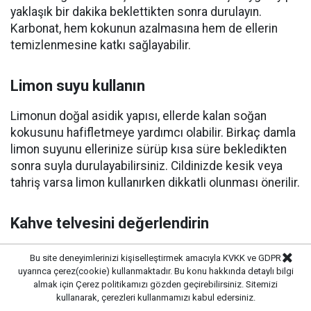
yaklaşık bir dakika beklettikten sonra durulayın.
Karbonat, hem kokunun azalmasına hem de ellerin
temizlenmesine katkı sağlayabilir.
Limon suyu kullanın
Limonun doğal asidik yapısı, ellerde kalan soğan
kokusunu hafifletmeye yardımcı olabilir. Birkaç damla
limon suyunu ellerinize sürüp kısa süre bekledikten
sonra suyla durulayabilirsiniz. Cildinizde kesik veya
tahriş varsa limon kullanırken dikkatli olunması önerilir.
Kahve telvesini değerlendirin
Kullanılmış kahve telvesini ellerinize nazikçe masaj
Bu site deneyimlerinizi kişiselleştirmek amacıyla KVKK ve GDPR
yaparak uygulayın. Hem doğal bir peeling etkisi
uyarınca çerez(cookie) kullanmaktadır. Bu konu hakkında detaylı bilgi
almak için
Çerez politikamızı
gözden geçirebilirsiniz. Sitemizi
oluşturur hem de yoğun kokuların azalmasına
kullanarak, çerezleri kullanmamızı kabul edersiniz.
yardımcı olabilir. Ardından ellerinizi sabun ve suyla