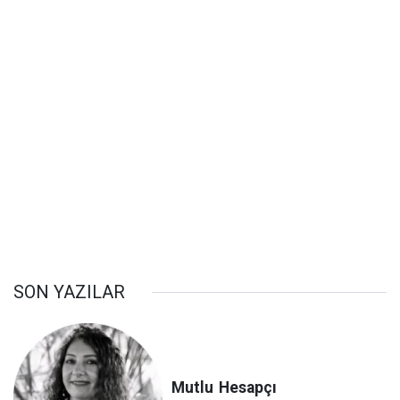
SON YAZILAR
Mutlu
Hesapçı