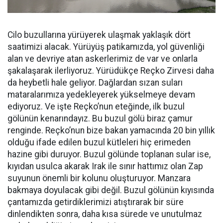
Cilo buzullarına yürüyerek ulaşmak yaklaşık dört
saatimizi alacak. Yürüyüş patikamızda, yol güvenliği
alan ve devriye atan askerlerimiz de var ve onlarla
şakalaşarak ilerliyoruz. Yürüdükçe Reçko Zirvesi daha
da heybetli hale geliyor. Dağlardan sızan suları
mataralarımıza yedekleyerek yükselmeye devam
ediyoruz. Ve işte Reçko’nun eteğinde, ilk buzul
gölünün kenarındayız. Bu buzul gölü biraz çamur
renginde. Reçko’nun bize bakan yamacında 20 bin yıllık
olduğu ifade edilen buzul kütleleri hiç erimeden
hazine gibi duruyor. Buzul gölünde toplanan sular ise,
kıyıdan usulca akarak Irak ile sınır hattımız olan Zap
suyunun önemli bir kolunu oluşturuyor. Manzara
bakmaya doyulacak gibi değil. Buzul gölünün kıyısında
çantamızda getirdiklerimizi atıştırarak bir süre
dinlendikten sonra, daha kısa sürede ve unutulmaz