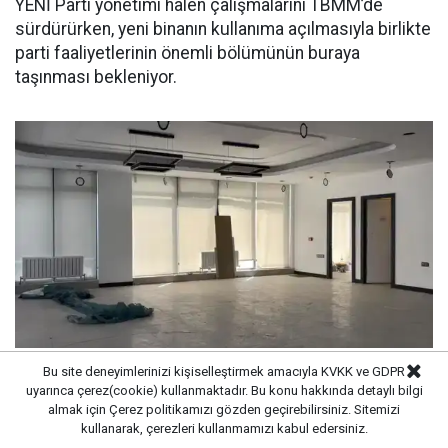
YENİ Parti yönetimi halen çalışmalarını TBMM’de
sürdürürken, yeni binanın kullanıma açılmasıyla birlikte
parti faaliyetlerinin önemli bölümünün buraya
taşınması bekleniyor.
Bu site deneyimlerinizi kişiselleştirmek amacıyla KVKK ve GDPR
GENEL BAŞKANLIK MAKAM ODASI
uyarınca çerez(cookie) kullanmaktadır. Bu konu hakkında detaylı bilgi
almak için
Çerez politikamızı
gözden geçirebilirsiniz. Sitemizi
Zemin katın yanı sıra 3 bodrum ve 4 normal kattan
kullanarak, çerezleri kullanmamızı kabul edersiniz.