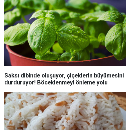
Saksı dibinde oluşuyor, çiçeklerin büyümesini
durduruyor! Böceklenmeyi önleme yolu