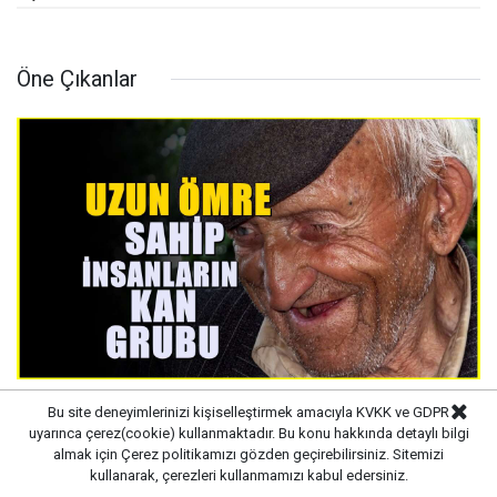
Öne Çıkanlar
Çok uzun yaşayabiliyorlar, En uzun ömürlü
Bu site deneyimlerinizi kişiselleştirmek amacıyla KVKK ve GDPR
uyarınca çerez(cookie) kullanmaktadır. Bu konu hakkında detaylı bilgi
kan grubu
almak için
Çerez politikamızı
gözden geçirebilirsiniz. Sitemizi
kullanarak, çerezleri kullanmamızı kabul edersiniz.