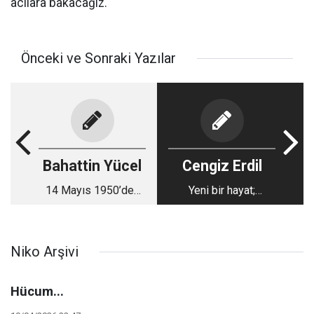
acılara bakacağız.
Önceki ve Sonraki Yazılar
Bahattin Yücel
Cengiz Erdil
14 Mayıs 1950’den
Yeni bir hayat;
Günümüze
Eskişehir…
Niko Arşivi
Hücum...