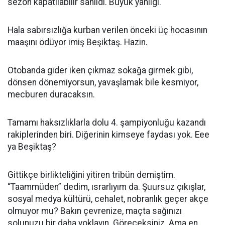
sezon kapatılabilir sanıldı. Büyük yanılgı.
Hala sabırsızlığa kurban verilen önceki üç hocasının
maaşını ödüyor imiş Beşiktaş. Hazin.
Otobanda gider iken çıkmaz sokağa girmek gibi,
dönsen dönemiyorsun, yavaşlamak bile kesmiyor,
mecburen duracaksın.
Tamamı haksızlıklarla dolu 4. şampiyonluğu kazandı
rakiplerinden biri. Diğerinin kimseye faydası yok. Eee
ya Beşiktaş?
Gittikçe birlikteliğini yitiren tribün demiştim.
“Taammüden” dedim, ısrarlıyım da. Şuursuz çıkışlar,
sosyal medya kültürü, cehalet, nobranlık geçer akçe
olmuyor mu? Bakın çevrenize, maçta sağınızı
solunuzu bir daha yoklayın. Göreceksiniz. Ama en