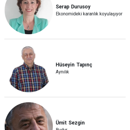
Serap
Durusoy
Ekonomideki karanlık koyulaşıyor
Hüseyin
Tapınç
Aynılık
Ümit
Sezgin
Budur...