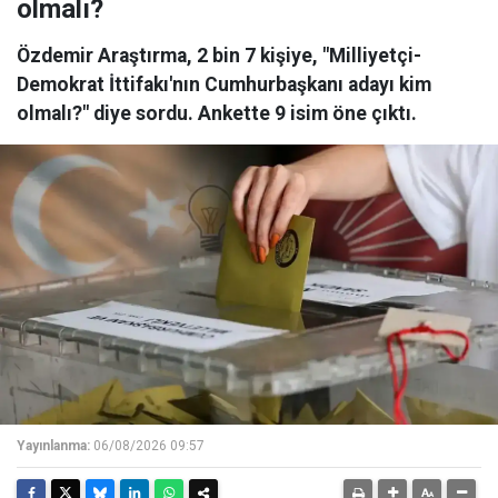
olmalı?
Özdemir Araştırma, 2 bin 7 kişiye, "Milliyetçi-
Demokrat İttifakı'nın Cumhurbaşkanı adayı kim
olmalı?" diye sordu. Ankette 9 isim öne çıktı.
Yayınlanma:
06/08/2026 09:57