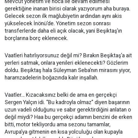
Mevcut yönetim ve hoca ile devam edilmesi
gerektiğine inanan birisi olarak yazıyorum aha buraya.
Gelecek sezon ilk mağlubiyetin ardından aynı akis
yükselecek İnönü’de. Yönetim sezon sonrası
transferlerde daha eli açık olacak, yani Beşiktaş’ın
borçlarına borç eklenecek.
Vaatleri hatırlıyorsunuz değil mi? Bırakın Beşiktaş’a ait
yerleri satmak, onlara yenileri eklenecekti? Gözlerim
doldu. Beşiktaş hala Süleyman Seba’nın mirasını yiyor,
haramzadelerin boğazında kalır inşallah.
Vaatler… Kızacaksınız belki de ama en gerçekçi
Sergen Yalçın idi. “Bu kadroyla olmaz” diyen başarının
uzun vadeli olduğunu ve sabır gerektirdiğini anlatan o
değil miydi? Haa bu gerçekçi adamın benzini de erken
bitti, motor tekliyordu ama sezonu tamamlar,
Avrupa’ya gitmenin en kısa yolculuğu olan kupayla