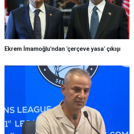
Ekrem İmamoğlu'ndan 'çerçeve yasa' çıkışı