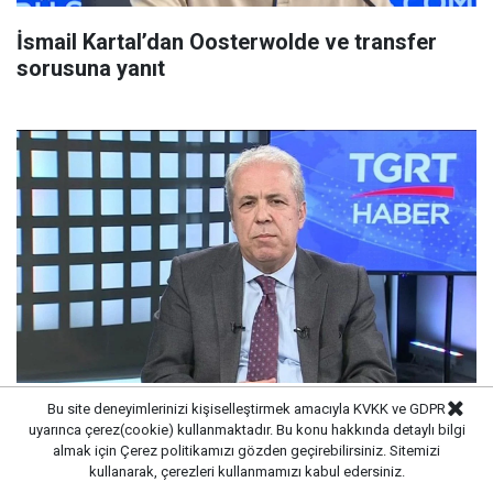
İsmail Kartal’dan Oosterwolde ve transfer
sorusuna yanıt
Bu site deneyimlerinizi kişiselleştirmek amacıyla KVKK ve GDPR
Şamil Tayyar’dan Cumhur İttifakı üyelerine
uyarınca çerez(cookie) kullanmaktadır. Bu konu hakkında detaylı bilgi
'Etimesgut' tepkisi:
almak için
Çerez politikamızı
gözden geçirebilirsiniz. Sitemizi
kullanarak, çerezleri kullanmamızı kabul edersiniz.