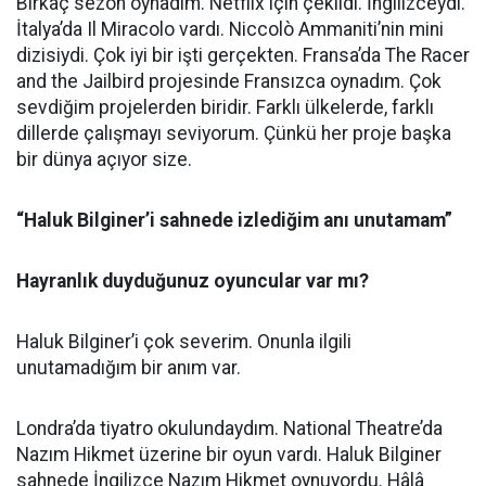
Birkaç sezon oynadım. Netflix için çekildi. İngilizceydi.
İtalya’da Il Miracolo vardı. Niccolò Ammaniti’nin mini
dizisiydi. Çok iyi bir işti gerçekten. Fransa’da The Racer
and the Jailbird projesinde Fransızca oynadım. Çok
sevdiğim projelerden biridir. Farklı ülkelerde, farklı
dillerde çalışmayı seviyorum. Çünkü her proje başka
bir dünya açıyor size.
“Haluk Bilginer’i sahnede izlediğim anı unutamam”
Hayranlık duyduğunuz oyuncular var mı?
Haluk Bilginer’i çok severim. Onunla ilgili
unutamadığım bir anım var.
Londra’da tiyatro okulundaydım. National Theatre’da
Nazım Hikmet üzerine bir oyun vardı. Haluk Bilginer
sahnede İngilizce Nazım Hikmet oynuyordu. Hâlâ