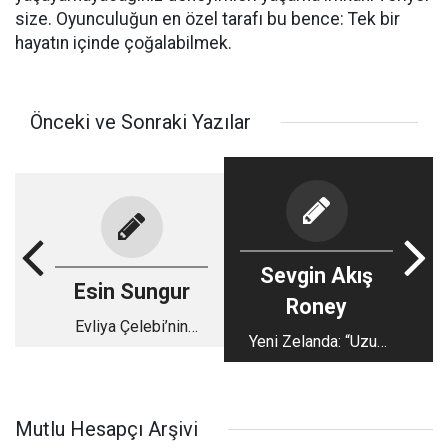
size. Oyunculuğun en özel tarafı bu bence: Tek bir
hayatın içinde çoğalabilmek.
Önceki ve Sonraki Yazılar
Sevgin Akış
Esin Sungur
Roney
Evliya Çelebi’nin
Yeni Zelanda: “Uzun
izinde bir dost
beyaz bulut ülkesi”
sofrası
(2)
Mutlu Hesapçı Arşivi