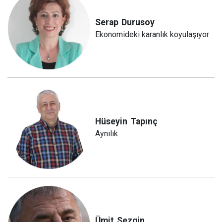
Serap
Durusoy
Ekonomideki karanlık koyulaşıyor
Hüseyin
Tapınç
Aynılık
Ümit
Sezgin