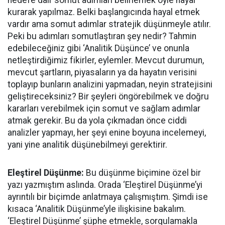
hedefe dair somut adımları belirlemek öyle hayal
kurarak yapılmaz. Belki başlangıcında hayal etmek
vardır ama somut adımlar stratejik düşünmeyle atılır.
Peki bu adımları somutlaştıran şey nedir? Tahmin
edebileceğiniz gibi ‘Analitik Düşünce’ ve onunla
netleştirdiğimiz fikirler, eylemler. Mevcut durumun,
mevcut şartların, piyasaların ya da hayatın verisini
toplayıp bunların analizini yapmadan, neyin stratejisini
geliştireceksiniz? Bir şeyleri öngörebilmek ve doğru
kararları verebilmek için somut ve sağlam adımlar
atmak gerekir. Bu da yola çıkmadan önce ciddi
analizler yapmayı, her şeyi enine boyuna incelemeyi,
yani yine analitik düşünebilmeyi gerektirir.
Eleştirel Düşünme:
Bu düşünme biçimine özel bir
yazı yazmıştım aslında. Orada ‘Eleştirel Düşünme’yi
ayrıntılı bir biçimde anlatmaya çalışmıştım. Şimdi ise
kısaca ‘Analitik Düşünme’yle ilişkisine bakalım.
‘Eleştirel Düşünme’ şüphe etmekle, sorgulamakla