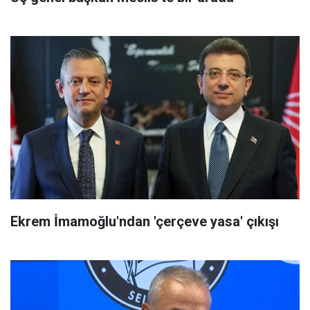
Ekrem İmamoğlu'ndan 'çerçeve yasa' çıkışı