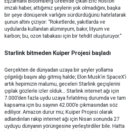
Eşzamanlı Bloomberg Green’de çıkan Eric Roston
imzalı haber, attığımız şeylerin yok olmadığını, başka
bir şeye dönüşerek varlığını sürdürdüğünü hatırlatarak
şunun altını çiziyor: “Roketlerde, yakıtlarda ve
uydularda kullanılan alüminyum, bakır, lityum ve
karbon; bu, ozon tabakası için bir tehdit oluşturuyor.”
Starlink bitmeden Kuiper Projesi başladı
Gerçekten de dünyadan uzaya bir şeyler yollama
çılgınlığı başını alıp gitmiş halde; Elon Musk’ın SpaceX’i
artık hepimizin malumu, geceleri Starlink geçişlerini
çıplak gözlerle izler olduk… Starlink internet ağı için
7.000’den fazla uydu uzaya fırlatılmış durumda ve tam
kapsama için bu sayının 42.000’e çıkmasından söz
ediliyor. Amazon durur mu; Kuiper Projesi olarak
adlandırılan rakip internet ağı için Nisan sonunda 27
uyduyu dünyanın yörüngesine yerleştirdiler bile. Hatta