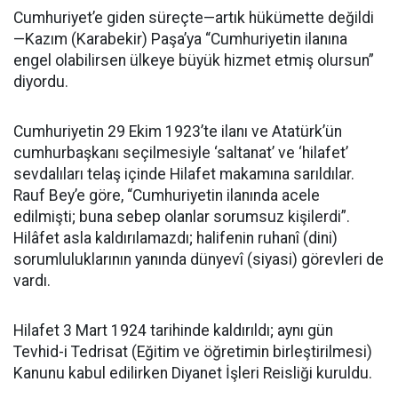
Cumhuriyet’e giden süreçte—artık hükümette değildi
—Kazım (Karabekir) Paşa’ya “Cumhuriyetin ilanına
engel olabilirsen ülkeye büyük hizmet etmiş olursun”
diyordu.
Cumhuriyetin 29 Ekim 1923’te ilanı ve Atatürk’ün
cumhurbaşkanı seçilmesiyle ‘saltanat’ ve ‘hilafet’
sevdalıları telaş içinde Hilafet makamına sarıldılar.
Rauf Bey’e göre, “Cumhuriyetin ilanında acele
edilmişti; buna sebep olanlar sorumsuz kişilerdi”.
Hilâfet asla kaldırılamazdı; halifenin ruhanî (dini)
sorumluluklarının yanında dünyevî (siyasi) görevleri de
vardı.
Hilafet 3 Mart 1924 tarihinde kaldırıldı; aynı gün
Tevhid-i Tedrisat (Eğitim ve öğretimin birleştirilmesi)
Kanunu kabul edilirken Diyanet İşleri Reisliği kuruldu.