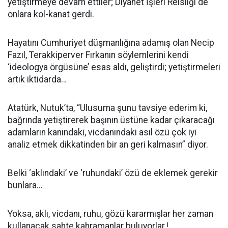
yetiştirmeye devam ettiler; Diyanet İşleri Reisliği de
onlara kol-kanat gerdi.
Hayatını Cumhuriyet düşmanlığına adamış olan Necip
Fazıl, Terakkiperver Fırkanın söylemlerini kendi
‘ideologya örgüsüne’ esas aldı, geliştirdi; yetiştirmeleri
artık iktidarda…
Atatürk, Nutuk’ta, “Ulusuma şunu tavsiye ederim ki,
bağrında yetiştirerek başının üstüne kadar çıkaracağı
adamların kanındaki, vicdanındaki asıl özü çok iyi
analiz etmek dikkatinden bir an geri kalmasın” diyor.
Belki ‘aklındaki’ ve ‘ruhundaki’ özü de eklemek gerekir
bunlara…
Yoksa, aklı, vicdanı, ruhu, gözü kararmışlar her zaman
kullanacak sahte kahramanlar buluyorlar.!