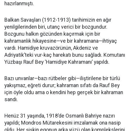
hazırlanmıştı.
Balkan Savaşları (1912-1913) tarihimizin en ağır
yenilgilerinden biri, utanç verici bir bozgundur.
Bozgunu halkın gözünden kaçırmak için bir
kahramanlık hikayesine—ve bir kahramana—ihtiyaç
vardı. Hamidiye kruvazörünün, Akdeniz ve
Adriyatik’teki vur-kaç harekatı bunu sağladı. Komutanı
Yüzbaşı Rauf Bey ‘Hamidiye Kahramanı’ yapıldı.
Bazı unvanlar—bazı rütbeler gibi—iliştirilene bir türlü
yakışmaz, eğreti durur; kahraman sıfatı da Rauf Bey
için öyle oldu ama o kendini hep gerçek bir kahraman
sandı.
Henüz 31 yaşında, 1918’de Osmanlı Bahriye nazırı
yapıldı; Mondros Mütarekesini imzalamak ona nasip
oldu. Her şişkin egonun arka yüzü olan komplekslerini