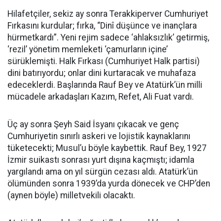
Hilafetçiler, sekiz ay sonra Terakkiperver Cumhuriyet
Fırkasını kurdular; fırka, “Dinî düşünce ve inançlara
hürmetkardı”. Yeni rejim sadece ‘ahlaksızlık’ getirmiş,
‘rezil’ yönetim memleketi ‘çamurların içine’
sürüklemişti. Halk Fırkası (Cumhuriyet Halk partisi)
dini batırıyordu; onlar dini kurtaracak ve muhafaza
edeceklerdi. Başlarında Rauf Bey ve Atatürk’ün milli
mücadele arkadaşları Kazım, Refet, Ali Fuat vardı.
Üç ay sonra Şeyh Said İsyanı çıkacak ve genç
Cumhuriyetin sınırlı askeri ve lojistik kaynaklarını
tüketecekti; Musul’u böyle kaybettik. Rauf Bey, 1927
İzmir suikastı sonrası yurt dışına kaçmıştı; idamla
yargılandı ama on yıl sürgün cezası aldı. Atatürk’ün
ölümünden sonra 1939’da yurda dönecek ve CHP’den
(aynen böyle) milletvekili olacaktı.