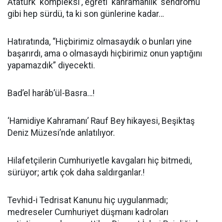
Atatürk ‘kompleksi’, eğreti ‘kahramanlık’ sendromu
gibi hep sürdü, ta ki son günlerine kadar…
Hatıratında, “Hiçbirimiz olmasaydık o bunları yine
başarırdı, ama o olmasaydı hiçbirimiz onun yaptığını
yapamazdık” diyecekti.
Bad’el harâb’ül-Basra…!
‘Hamidiye Kahramanı’ Rauf Bey hikayesi, Beşiktaş
Deniz Müzesi’nde anlatılıyor.
Hilafetçilerin Cumhuriyetle kavgaları hiç bitmedi,
sürüyor; artık çok daha saldırganlar.!
Tevhid-i Tedrisat Kanunu hiç uygulanmadı;
medreseler Cumhuriyet düşmanı kadroları