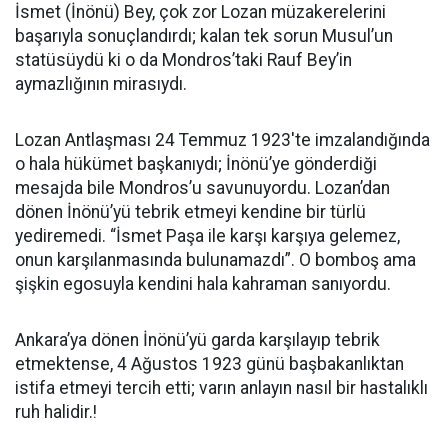
İsmet (İnönü) Bey, çok zor Lozan müzakerelerini
başarıyla sonuçlandırdı; kalan tek sorun Musul’un
statüsüydü ki o da Mondros’taki Rauf Bey’in
aymazlığının mirasıydı.
Lozan Antlaşması 24 Temmuz 1923'te imzalandığında
o hala hükümet başkanıydı; İnönü’ye gönderdiği
mesajda bile Mondros’u savunuyordu. Lozan’dan
dönen İnönü’yü tebrik etmeyi kendine bir türlü
yediremedi. “İsmet Paşa ile karşı karşıya gelemez,
onun karşılanmasında bulunamazdı”. O bomboş ama
şişkin egosuyla kendini hala kahraman sanıyordu.
Ankara’ya dönen İnönü’yü garda karşılayıp tebrik
etmektense, 4 Ağustos 1923 günü başbakanlıktan
istifa etmeyi tercih etti; varın anlayın nasıl bir hastalıklı
ruh halidir.!