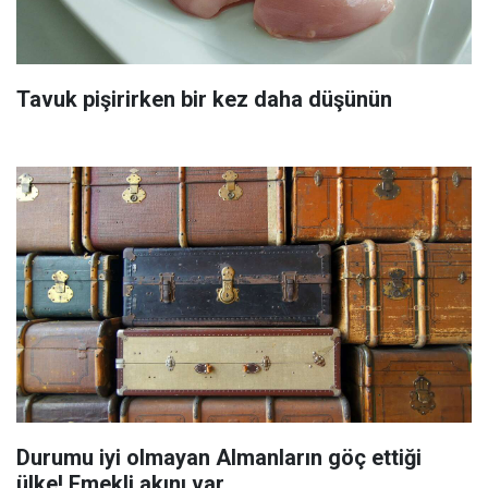
Tavuk pişirirken bir kez daha düşünün
Durumu iyi olmayan Almanların göç ettiği
ülke! Emekli akını var