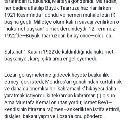
tarafından tutuklandı, Malta’ya gönderildi. Malta’dan,
her badire atlatılıp Büyük Taarruza hazırlanılırken—
1921 Kasım’ında—döndü ve hemen muhalefetin (!)
başına geçti. Milletçe ölüm-kalım savaşı verilirken o
‘hükümet başkanı’ olmak derdindeydi; 12 Temmuz
1922’de—Büyük Taarruzdan bir ay önce—oldu da…
Saltanat 1 Kasım 1922’de kaldırıldığında hükümet
başkanıydı; karşı çıktı ama engelleyemedi.
Lozan görüşmelerine gidecek heyete başkanlık
etmeyi çok istedi; Mondros’un günahından kurtulmak
ve daha da önemlisi bir ‘kahramanlık’ hikayesi daha
yaratmak istiyordu ki tekrardan kahraman (!) olsun.
Ama Mustafa Kemal onu tanıyordu; İsmet Bey’i—
kendisinin itirazına rağmen—askerlikten istifa ettirdi,
dışişleri bakanı yaptı ve Lozan’a onu gönderdi.