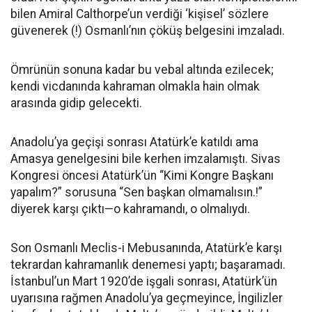
bilen Amiral Calthorpe’un verdiği ‘kişisel’ sözlere
güvenerek (!) Osmanlı’nın çöküş belgesini imzaladı.
Ömrünün sonuna kadar bu vebal altında ezilecek;
kendi vicdanında kahraman olmakla hain olmak
arasında gidip gelecekti.
Anadolu’ya geçişi sonrası Atatürk’e katıldı ama
Amasya genelgesini bile kerhen imzalamıştı. Sivas
Kongresi öncesi Atatürk’ün “Kimi Kongre Başkanı
yapalım?” sorusuna “Sen başkan olmamalısın.!”
diyerek karşı çıktı—o kahramandı, o olmalıydı.
Son Osmanlı Meclis-i Mebusanında, Atatürk’e karşı
tekrardan kahramanlık denemesi yaptı; başaramadı.
İstanbul’un Mart 1920’de işgali sonrası, Atatürk’ün
uyarısına rağmen Anadolu’ya geçmeyince, İngilizler