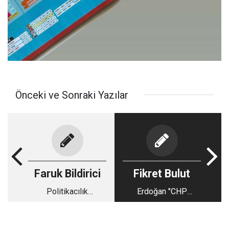
Önceki ve Sonraki Yazılar
Faruk Bildirici
Fikret Bulut
Politikacılık
Erdoğan "CHP
gazeteciliğin önüne
içindeki mücadelede
geçerse
biz yokuz" dedi, peki
kim var?