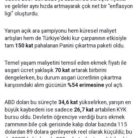
ve gelirler aynı hızda artmayarak çok net bir "enflasyon
ligi" oluşturdu.
Yarışın açık ara şampiyonu hem küresel maliyet
artışları hem de Türkiye'deki kur çarpanının etkisiyle
tam
150 kat
pahalanan Panini çıkartma paketi oldu.
Temel yaşam maliyetini temsil eden ekmek fiyatı ile
asgari ücret yaklaşık
70 kat
artarak birbirini
dengelerken, bu durum asgari ücretlinin çıkartma
karşısındaki alım gücünün
%54 erimesine
yol açtı.
ABD doları bu süreçte
34,6 kat
yükselirken, yarışın en
büyük kaybedeni ise sadece
26,7 kat
artabilen KYK
bursu oldu. Devletin öğrenciye verdiği burs ekmek
zammının bile çok gerisinde kalıp dolar bazında 115
dolardan 89 dolara gerileyerek reel olarak küçüldü; bu