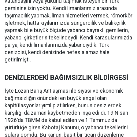
vatandaşını veya yükünü taşımak isteyen bir Türk
gemisine izin yoktu. Kendi limanlarımız arasında
taşımacılık yapmak, liman hizmetleri vermek, römorkör
işletmek, hatta kıyılarımızda süngercilik ve balıkçılık
yapmak bile büyük ölçüde yabancı bayraklı gemilerin,
yabancı şirketlerin tekelindeydi. Kendi karasularımızda
parya, kendi limanlarımızda yabancıydık. Türk
denizcisi, kendi denizinde nefes alamaz hale
getirilmişti.
DENİZLERDEKİ BAĞIMSIZLIK BİLDİRGESİ
İşte Lozan Barış Antlaşması ile siyasi ve ekonomik
bağımsızlığın önündeki en büyük engel olan
kapitülasyonlar yırtılıp atılırken, bunun denizlerdeki
karşılığı da zaman kaybetmeden inşa edildi. 19 Nisan
1926'da TBMM'de kabul edilen ve 1 Temmuz'da
yürürlüğe giren Kabotaj Kanunu, o yabancı tekellerini
sulara gömdü. Bu kanun, basit bir ticari düzenleme