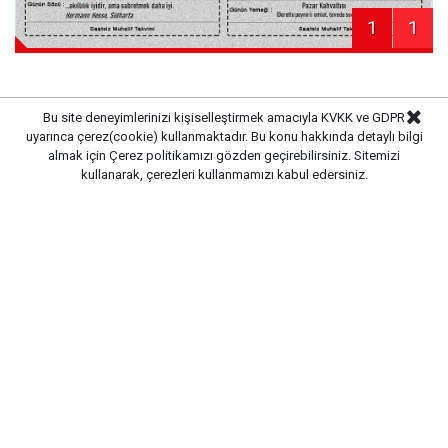
1
1
Bu site deneyimlerinizi kişiselleştirmek amacıyla KVKK ve GDPR
uyarınca çerez(cookie) kullanmaktadır. Bu konu hakkında detaylı bilgi
Haber Merkezi
Kaynak:
almak için
Çerez politikamızı
gözden geçirebilirsiniz. Sitemizi
kullanarak, çerezleri kullanmamızı kabul edersiniz.
Gazete Pencere © 2019
Ana Sayfa
Künye
İletişim
Gizlilik İlkeleri
Sitene Ekle
CM Bilişim