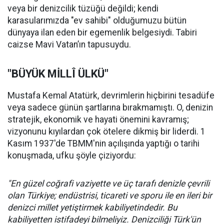
veya bir denizcilik tüzüğü değildi; kendi
karasularımızda "ev sahibi" olduğumuzu bütün
dünyaya ilan eden bir egemenlik belgesiydi. Tabiri
caizse Mavi Vatan’ın tapusuydu.
"BÜYÜK MİLLÎ ÜLKÜ"
Mustafa Kemal Atatürk, devrimlerin hiçbirini tesadüfe
veya sadece günün şartlarına bırakmamıştı. O, denizin
stratejik, ekonomik ve hayati önemini kavramış;
vizyonunu kıyılardan çok ötelere dikmiş bir liderdi. 1
Kasım 1937'de TBMM'nin açılışında yaptığı o tarihi
konuşmada, ufku şöyle çiziyordu:
"En güzel coğrafi vaziyette ve üç tarafı denizle çevrili
olan Türkiye; endüstrisi, ticareti ve sporu ile en ileri bir
denizci millet yetiştirmek kabiliyetindedir. Bu
kabiliyetten istifadeyi bilmeliyiz. Denizciliği Türk'ün