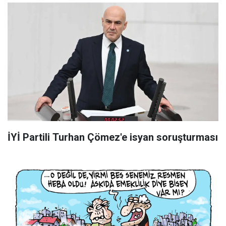
İYİ Partili Turhan Çömez'e isyan soruşturması