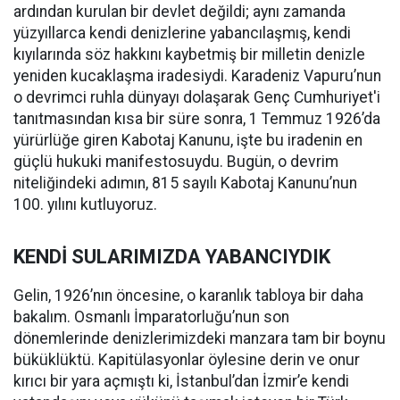
ardından kurulan bir devlet değildi; aynı zamanda
yüzyıllarca kendi denizlerine yabancılaşmış, kendi
kıyılarında söz hakkını kaybetmiş bir milletin denizle
yeniden kucaklaşma iradesiydi. Karadeniz Vapuru’nun
o devrimci ruhla dünyayı dolaşarak Genç Cumhuriyet'i
tanıtmasından kısa bir süre sonra, 1 Temmuz 1926’da
yürürlüğe giren Kabotaj Kanunu, işte bu iradenin en
güçlü hukuki manifestosuydu. Bugün, o devrim
niteliğindeki adımın, 815 sayılı Kabotaj Kanunu’nun
100. yılını kutluyoruz.
KENDİ SULARIMIZDA YABANCIYDIK
Gelin, 1926’nın öncesine, o karanlık tabloya bir daha
bakalım. Osmanlı İmparatorluğu’nun son
dönemlerinde denizlerimizdeki manzara tam bir boynu
büküklüktü. Kapitülasyonlar öylesine derin ve onur
kırıcı bir yara açmıştı ki, İstanbul’dan İzmir’e kendi