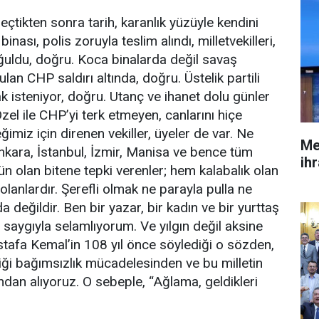
eçtikten sonra tarih, karanlık yüzüyle kendini
ası, polis zoruyla teslim alındı, milletvekilleri,
ğuldu, doğru. Koca binalarda değil savaş
an CHP saldırı altında, doğru. Üstelik partili
 isteniyor, doğru. Utanç ve ihanet dolu günler
l ile CHP’yi terk etmeyen, canlarını hiçe
imiz için direnen vekiller, üyeler de var. Ne
Me
nkara, İstanbul, İzmir, Manisa ve bence tüm
ihr
ün olan bitene tepki verenler; hem kalabalık olan
lanlardır. Şerefli olmak ne parayla pulla ne
 değildir. Ben bir yazar, bir kadın ve bir yurttaş
saygıyla selamlıyorum. Ve yılgın değil aksine
fa Kemal’in 108 yıl önce söylediği o sözden,
iği bağımsızlık mücadelesinden ve bu milletin
ndan alıyoruz. O sebeple, “Ağlama, geldikleri