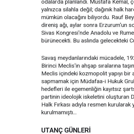
odalarda planlandı. Mustafa Kemal, ç
yalnızca silahla değil; dağınık halk har
mümkün olacağını biliyordu. Rauf Bey v
direniş ağı, aylar sonra Erzurum'un 
Sivas Kongresi'nde Anadolu ve Rumel
bürünecekti. Bu aslında gelecekteki Cu
Savaş meydanlarındaki mücadele, 1921
Birinci Meclis'in ahşap sıralarına taşı
Meclis içindeki kozmopolit yapıyı bir
sapmamak için Müdafaa-i Hukuk Grubu
hedefleri ile egemenliğin kayıtsız şar
partinin ideolojik iskeletini oluştura
Halk Fırkası adıyla resmen kurularak y
kurulmamıştı…
UTANÇ GÜNLERİ