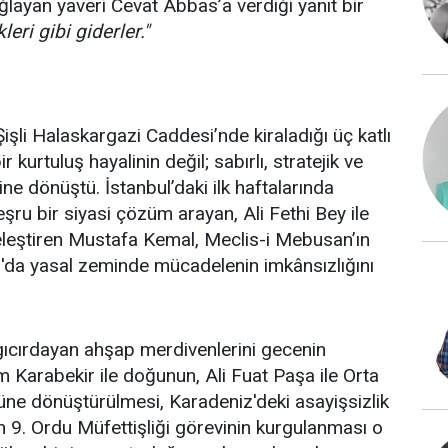
ayan yaveri Cevat Abbas’a verdiği yanıt bir
eri gibi giderler."
Şişli Halaskargazi Caddesi’nde kiraladığı üç katlı
kurtuluş hayalinin değil; sabırlı, stratejik ve
e dönüştü. İstanbul’daki ilk haftalarında
ru bir siyasi çözüm arayan, Ali Fethi Bey ile
 eleştiren Mustafa Kemal, Meclis-i Mebusan’ın
l'da yasal zeminde mücadelenin imkânsızlığını
in gıcırdayan ahşap merdivenlerini gecenin
m Karabekir ile doğunun, Ali Fuat Paşa ile Orta
üne dönüştürülmesi, Karadeniz'deki asayişsizlik
 9. Ordu Müfettişliği görevinin kurgulanması o