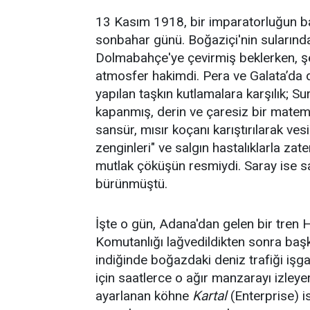
13 Kasım 1918, bir imparatorluğun başk
sonbahar günü. Boğaziçi'nin sularında
Dolmabahçe'ye çevirmiş beklerken, şeh
atmosfer hakimdi. Pera ve Galata’da d
yapılan taşkın kutlamalara karşılık; Su
kapanmış, derin ve çaresiz bir mateme
sansür, mısır koçanı karıştırılarak ve
zenginleri" ve salgın hastalıklarla za
mutlak çöküşün resmiydi. Saray ise sa
bürünmüştü.
İşte o gün, Adana'dan gelen bir tren H
Komutanlığı lağvedildikten sonra ba
indiğinde boğazdaki deniz trafiği işga
için saatlerce o ağır manzarayı izleye
ayarlanan köhne
Kartal
(Enterprise) i