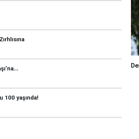
Zırhlısına
De
ı’na...
u 100 yaşında!