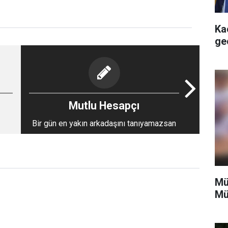
Ka
ge
Mutlu Hesapçı
Bir gün en yakın arkadaşını tanıyamazsan
Mü
Mü