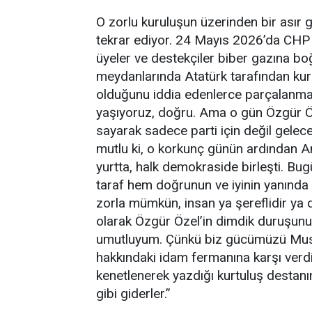
O zorlu kuruluşun üzerinden bir asır g
tekrar ediyor. 24 Mayıs 2026’da CHP bin
üyeler ve destekçiler biber gazına bo
meydanlarında Atatürk tarafından kurul
olduğunu iddia edenlerce parçalanmak
yaşıyoruz, doğru. Ama o gün Özgür Öze
sayarak sadece parti için değil geleceğ
mutlu ki, o korkunç günün ardından A
yurtta, halk demokraside birleşti. Bug
taraf hem doğrunun ve iyinin yanında o
zorla mümkün, insan ya şereflidir ya da
olarak Özgür Özel’in dimdik duruşunu 
umutluyum. Çünkü biz gücümüzü Musta
hakkındaki idam fermanına karşı verd
kenetlenerek yazdığı kurtuluş destanı
gibi giderler.”