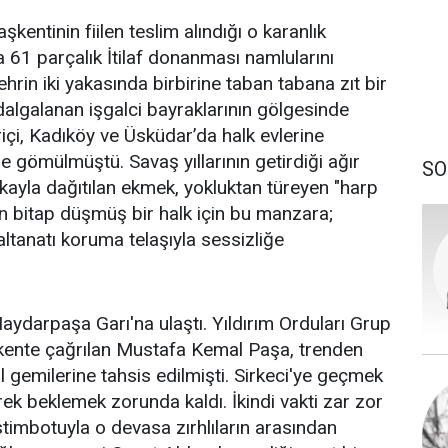
entinin fiilen teslim alındığı o karanlık
 61 parçalık İtilaf donanması namlularını
rin iki yakasında birbirine taban tabana zıt bir
algalanan işgalci bayraklarının gölgesinde
riçi, Kadıköy ve Üsküdar’da halk evlerine
 gömülmüştü. Savaş yıllarının getirdiği ağır
SO
sikayla dağıtılan ekmek, yokluktan türeyen "harp
ten bitap düşmüş bir halk için bu manzara;
ltanatı koruma telaşıyla sessizliğe
aydarpaşa Garı'na ulaştı. Yıldırım Orduları Grup
şkente çağrılan Mustafa Kemal Paşa, trenden
l gemilerine tahsis edilmişti. Sirkeci'ye geçmek
rek beklemek zorunda kaldı. İkindi vakti zar zor
stimbotuyla o devasa zırhlıların arasından