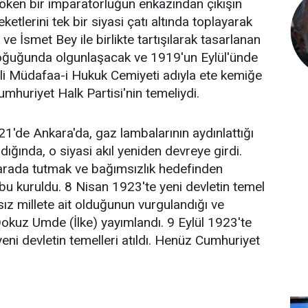
öken bir imparatorluğun enkazından çıkışın
eketlerini tek bir siyasi çatı altında toplayarak
e İsmet Bey ile birlikte tartışılarak tasarlanan
soğuğunda olgunlaşacak ve 1919'un Eylül'ünde
i Müdafaa-i Hukuk Cemiyeti adıyla ete kemiğe
mhuriyet Halk Partisi'nin temeliydi.
'de Ankara'da, gaz lambalarının aydınlattığı
ndığında, o siyasi akıl yeniden devreye girdi.
 arada tutmak ve bağımsızlık hedefinden
 kuruldu. 8 Nisan 1923'te yeni devletin temel
tsız millete ait olduğunun vurgulandığı ve
n Dokuz Umde (İlke) yayımlandı. 9 Eylül 1923'te
eni devletin temelleri atıldı. Henüz Cumhuriyet