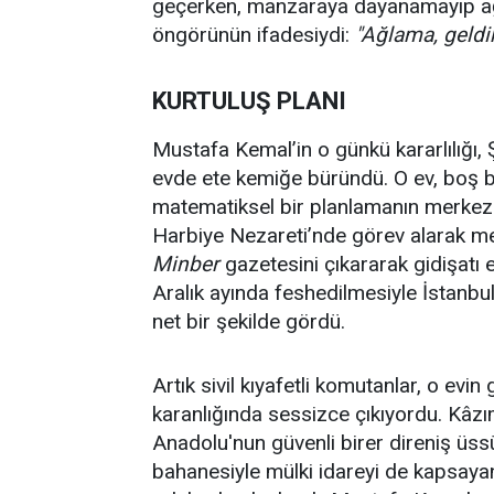
geçerken, manzaraya dayanamayıp ağl
öngörünün ifadesiydi:
"Ağlama, geldikl
KURTULUŞ PLANI
Mustafa Kemal’in o günkü kararlılığı, 
evde ete kemiğe büründü. O ev, boş bir 
matematiksel bir planlamanın merkezin
Harbiye Nezareti’nde görev alarak meş
Minber
gazetesini çıkararak gidişatı
Aralık ayında feshedilmesiyle İstanbu
net bir şekilde gördü.
Artık sivil kıyafetli komutanlar, o ev
karanlığında sessizce çıkıyordu. Kâzı
Anadolu'nun güvenli birer direniş üss
bahanesiyle mülki idareyi de kapsayan