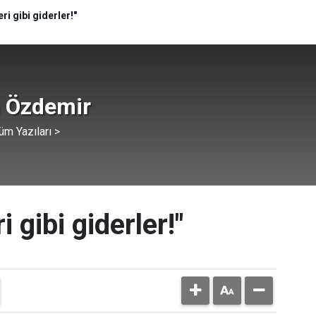
ri gibi giderler!"
 Özdemir
üm Yazıları >
 gibi giderler!"