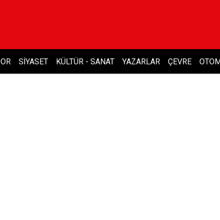
POR
SIYASET
KÜLTÜR - SANAT
YAZARLAR
ÇEVRE
OTOM