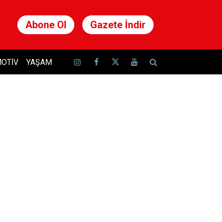
Abone Ol
Gazete İndir
OTIV
YAŞAM