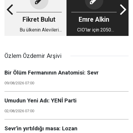
Fikret Bulut
Emre Alkin
Bu ülkenin Alevileri
CIO’lar için 2050
Japon Denizi'nin
mesajı: Yapay zekâ
orkinosları gibidir
stratejisi artık altyapı
stratejisidir
Özlem Özdemir Arşivi
Bir Ölüm Fermanının Anatomisi: Sevr
09/08/2026 07:00
Umudun Yeni Adı: YENİ Parti
02/08/2026 07:00
Sevr'in yırtıldığı masa: Lozan