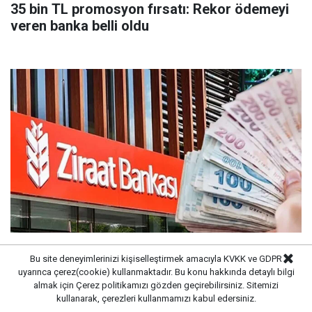
35 bin TL promosyon fırsatı: Rekor ödemeyi
veren banka belli oldu
Ziraat Bankası açıkladı: Başvuru yapana
Bu site deneyimlerinizi kişiselleştirmek amacıyla KVKK ve GDPR
faizsiz kredi
uyarınca çerez(cookie) kullanmaktadır. Bu konu hakkında detaylı bilgi
almak için
Çerez politikamızı
gözden geçirebilirsiniz. Sitemizi
kullanarak, çerezleri kullanmamızı kabul edersiniz.