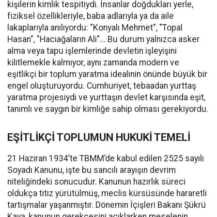
kişilerin kimlik tespitiydi. İnsanlar doğdukları yerle,
fiziksel özellikleriyle, baba adlarıyla ya da aile
lakaplarıyla anılıyordu: "Konyalı Mehmet", "Topal
Hasan", "Hacıağaların Ali"... Bu durum yalnızca asker
alma veya tapu işlemlerinde devletin işleyişini
kilitlemekle kalmıyor, aynı zamanda modern ve
eşitlikçi bir toplum yaratma idealinin önünde büyük bir
engel oluşturuyordu. Cumhuriyet, tebaadan yurttaş
yaratma projesiydi ve yurttaşın devlet karşısında eşit,
tanımlı ve saygın bir kimliğe sahip olması gerekiyordu.
EŞİTLİKÇİ TOPLUMUN HUKUKİ TEMELİ
21 Haziran 1934’te TBMM’de kabul edilen 2525 sayılı
Soyadı Kanunu, işte bu sancılı arayışın devrim
niteliğindeki sonucudur. Kanunun hazırlık süreci
oldukça titiz yürütülmüş, meclis kürsüsünde hararetli
tartışmalar yaşanmıştır. Dönemin İçişleri Bakanı Şükrü
Kaya, kanunun gerekçesini açıklarken meselenin