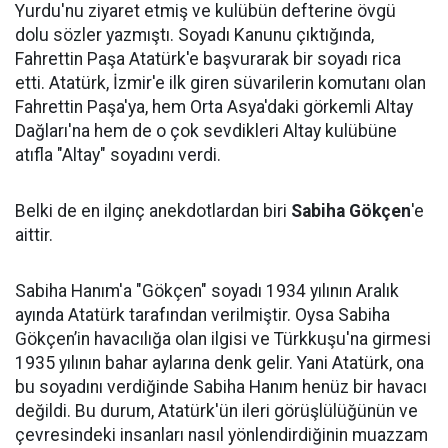
Yurdu'nu ziyaret etmiş ve kulübün defterine övgü
dolu sözler yazmıştı. Soyadı Kanunu çıktığında,
Fahrettin Paşa Atatürk'e başvurarak bir soyadı rica
etti. Atatürk, İzmir'e ilk giren süvarilerin komutanı olan
Fahrettin Paşa'ya, hem Orta Asya'daki görkemli Altay
Dağları'na hem de o çok sevdikleri Altay kulübüne
atıfla "Altay" soyadını verdi.
Belki de en ilginç anekdotlardan biri
Sabiha Gökçen
'e
aittir.
Sabiha Hanım'a "Gökçen" soyadı 1934 yılının Aralık
ayında Atatürk tarafından verilmiştir. Oysa Sabiha
Gökçen’in havacılığa olan ilgisi ve Türkkuşu'na girmesi
1935 yılının bahar aylarına denk gelir. Yani Atatürk, ona
bu soyadını verdiğinde Sabiha Hanım henüz bir havacı
değildi. Bu durum, Atatürk'ün ileri görüşlülüğünün ve
çevresindeki insanları nasıl yönlendirdiğinin muazzam