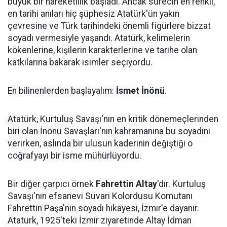
büyük bir hareketlilik başladı. Ancak sürecin en renkli,
en tarihi anıları hiç şüphesiz Atatürk'ün yakın
çevresine ve Türk tarihindeki önemli figürlere bizzat
soyadı vermesiyle yaşandı. Atatürk, kelimelerin
kökenlerine, kişilerin karakterlerine ve tarihe olan
katkılarına bakarak isimler seçiyordu.
En bilinenlerden başlayalım:
İsmet İnönü
.
Atatürk, Kurtuluş Savaşı'nın en kritik dönemeçlerinden
biri olan İnönü Savaşları'nın kahramanına bu soyadını
verirken, aslında bir ulusun kaderinin değiştiği o
coğrafyayı bir isme mühürlüyordu.
Bir diğer çarpıcı örnek
Fahrettin Altay
'dır. Kurtuluş
Savaşı'nın efsanevi Süvari Kolordusu Komutanı
Fahrettin Paşa'nın soyadı hikayesi, İzmir'e dayanır.
Atatürk, 1925'teki İzmir ziyaretinde Altay İdman