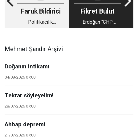
Faruk Bildirici
Fikret Bulut
Politikacılık
Erdoğan "CHP
gazeteciliğin önüne
içindeki mücadelede
geçerse
biz yokuz" dedi, peki
kim var?
Mehmet Şandır Arşivi
Doğanın intikamı
04/08/2026 07:00
Tekrar söyleyelim!
28/07/2026 07:00
Ahbap depremi
21/07/2026 07:00