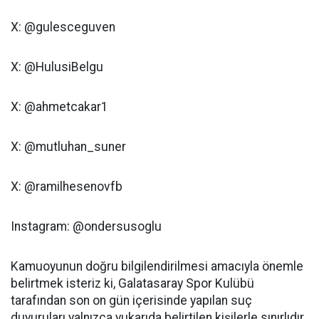
X: @gulesceguven
X: @HulusiBelgu
X: @ahmetcakar1
X: @mutluhan_suner
X: @ramilhesenovfb
Instagram: @ondersusoglu
Kamuoyunun doğru bilgilendirilmesi amacıyla önemle
belirtmek isteriz ki, Galatasaray Spor Kulübü
tarafından son on gün içerisinde yapılan suç
duyuruları yalnızca yukarıda belirtilen kişilerle sınırlıdır.