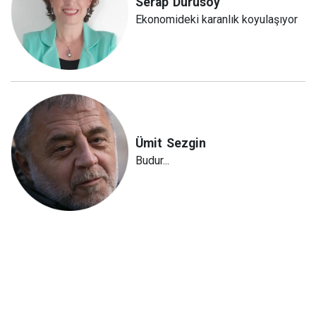
Serap
Durusoy
Ekonomideki karanlık koyulaşıyor
Ümit
Sezgin
Budur...