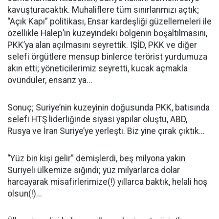
kavuşturacaktık. Muhaliflere tüm sınırlarımızı açtık;
“Açık Kapı” politikası, Ensar kardeşliği güzellemeleri ile
özellikle Halep’in kuzeyindeki bölgenin boşaltılmasını,
PKK’ya alan açılmasını seyrettik. IŞİD, PKK ve diğer
selefi örgütlere mensup binlerce terörist yurdumuza
akın etti; yöneticilerimiz seyretti, kucak açmakla
övündüler, ensarız ya...
Sonuç; Suriye’nin kuzeyinin doğusunda PKK, batısında
selefi HTŞ liderliğinde siyasi yapılar oluştu, ABD,
Rusya ve İran Suriye’ye yerleşti. Biz yine çırak çıktık...
“Yüz bin kişi gelir” demişlerdi, beş milyona yakın
Suriyeli ülkemize sığındı; yüz milyarlarca dolar
harcayarak misafirlerimize(!) yıllarca baktık, helali hoş
olsun(!)...