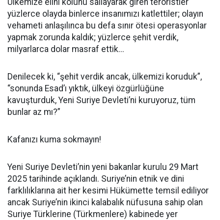
Ülkemize elini kolunu sallayarak giren teröristler
yüzlerce olayda binlerce insanımızı katlettiler; olayın
vehameti anlaşılınca bu defa sınır ötesi operasyonlar
yapmak zorunda kaldık; yüzlerce şehit verdik,
milyarlarca dolar masraf ettik...
Denilecek ki, “şehit verdik ancak, ülkemizi koruduk”,
“sonunda Esad’ı yıktık, ülkeyi özgürlüğüne
kavuşturduk, Yeni Suriye Devleti’ni kuruyoruz, tüm
bunlar az mı?”
Kafanızı kuma sokmayın!
Yeni Suriye Devleti’nin yeni bakanlar kurulu 29 Mart
2025 tarihinde açıklandı. Suriye’nin etnik ve dini
farklılıklarına ait her kesimi Hükümette temsil ediliyor
ancak Suriye’nin ikinci kalabalık nüfusuna sahip olan
Suriye Türklerine (Türkmenlere) kabinede yer