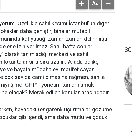
orum. Özellikle sahil kesimi İstanbul’un diğer
 sokaklar daha geniştir, binalar mutedil
zamanında kat yasağı zaman zaman delinmiştir
lene izin verilmez. Sahil hafta sonları
SO
öy’ olarak tanımladığı merkezi ve sahil
lokantalar sıra sıra uzanır. Arada balıkçı
eye ve hayata müdahaleyi marifet sayan
de çok sayıda cami olmasına rağmen, sahile
amiyi şimdi CHP’li yönetim tamamlamak
a ne olacak? Merak edilen konular arasındadır!
alarken, havadaki rengarenk uçurtmalar gözüme
çocuklar gibi şendi, ama daha mutlu ve çocuk