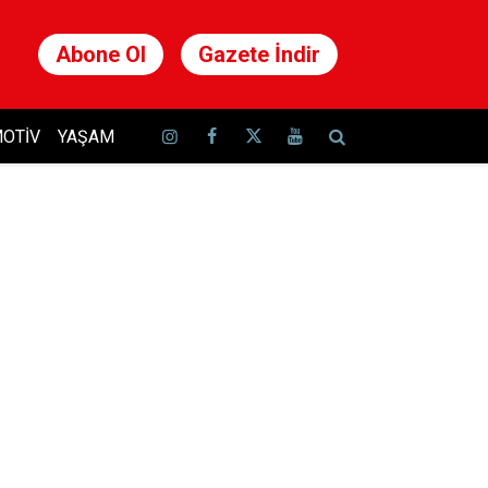
Abone Ol
Gazete İndir
OTIV
YAŞAM