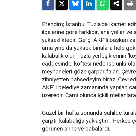
Efendim; İstanbul Tuzla’da ikamet ediy
ilçelerine göre farklıdır, ana yollar ve
yüksekliktedir. Gerçi AKP’li başkan 
ama yine da yüksek binalara hele gökde
kalabalık olur, Tuzla yerleşiklerinin ‘k
caddesinde, köftesi nedense ünlü olan 
meyhaneleri göze çarpar falan. Çevr
zihniyetten bahsedeyim biraz. Çevre
AKP’li belediye zamanında yapılan c
üzeredir. Cami olunca içkili mekanlar
Güzel bir hafta sonunda sahilde tur
çarptı, kalabalığa yaklaştım. Herkes 
görünen anne ve babalardı.