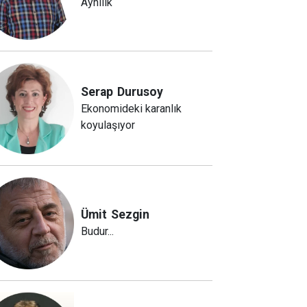
Aynılık
Serap
Durusoy
Ekonomideki karanlık
koyulaşıyor
Ümit
Sezgin
Budur...