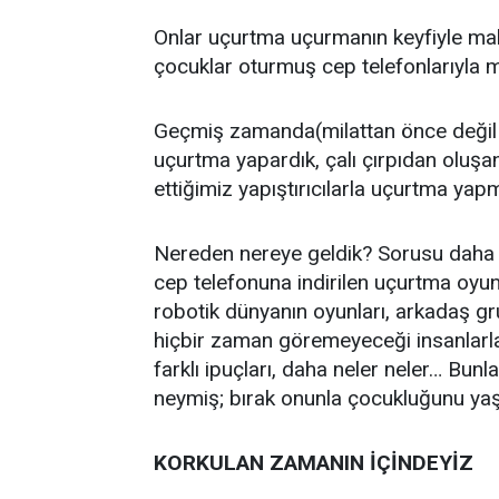
Onlar uçurtma uçurmanın keyfiyle maka
çocuklar oturmuş cep telefonlarıyla 
Geçmiş zamanda(milattan önce değil!) 
uçurtma yapardık, çalı çırpıdan oluşan
ettiğimiz yapıştırıcılarla uçurtma yap
Nereden nereye geldik? Sorusu daha 
cep telefonuna indirilen uçurtma oyunu
robotik dünyanın oyunları, arkadaş g
hiçbir zaman göremeyeceği insanlarla t
farklı ipuçları, daha neler neler… Bun
neymiş; bırak onunla çocukluğunu y
KORKULAN ZAMANIN İÇİNDEYİZ