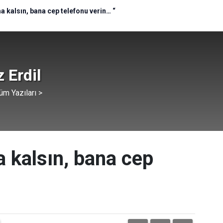
kalsın, bana cep telefonu verin… “
 Erdil
üm Yazıları >
kalsın, bana cep