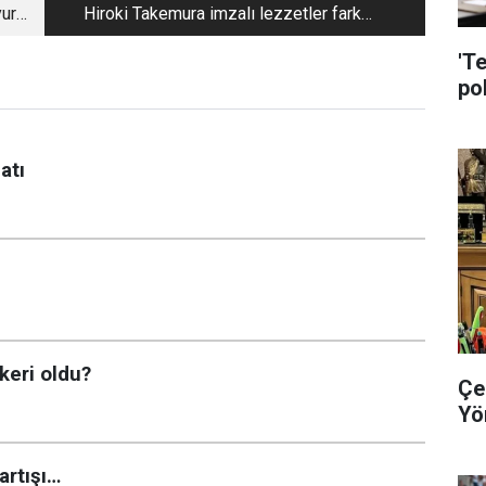
urt
Hiroki Takemura imzalı lezzetler fark
yaratıyor!
'T
pol
atı
keri oldu?
Çe
Yö
artışı…