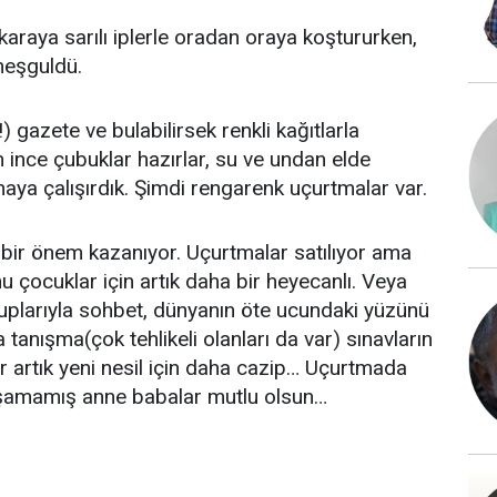
raya sarılı iplerle oradan oraya koştururken,
meşguldü.
gazete ve bulabilirsek renkli kağıtlarla
 ince çubuklar hazırlar, su ve undan elde
maya çalışırdık. Şimdi rengarenk uçurtmalar var.
bir önem kazanıyor. Uçurtmalar satılıyor ama
 çocuklar için artık daha bir heyecanlı. Veya
ruplarıyla sohbet, dünyanın öte ucundaki yüzünü
anışma(çok tehlikeli olanları da var) sınavların
lar artık yeni nesil için daha cazip… Uçurtmada
aşamamış anne babalar mutlu olsun…