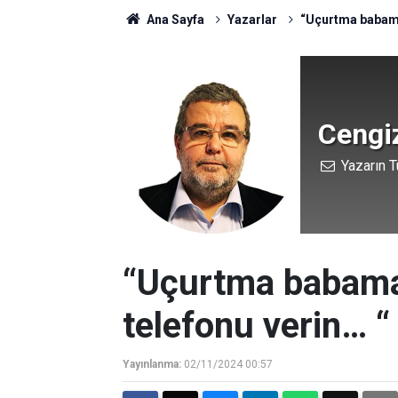
Ana Sayfa
Yazarlar
“Uçurtma babama 
Cengiz
Yazarın T
“Uçurtma babama 
telefonu verin… “
Yayınlanma:
02/11/2024 00:57