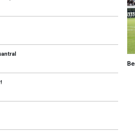
santral
Beş
!