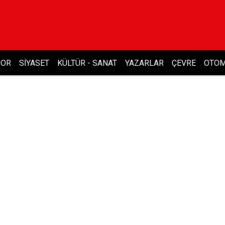
POR
SIYASET
KÜLTÜR - SANAT
YAZARLAR
ÇEVRE
OTOM