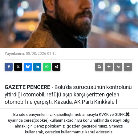
Yayınlanma:
08/08/2026 01:15
GAZETE PENCERE
- Bolu’da sürücüsünün kontrolünü
yitirdiği otomobil, refüjü aşıp karşı şeritten gelen
otomobil ile çarpıştı. Kazada, AK Parti Kırıkkale İl
Gençlik Kolları Tanıtım ve Medya Başkanlığı görevini
Bu site deneyimlerinizi kişiselleştirmek amacıyla KVKK ve GDPR
yürüten Batuhan Aslıyüce hayatını kaybetti. 2 kişi ağır
uyarınca çerez(cookie) kullanmaktadır. Bu konu hakkında detaylı bilgi
yaralandı.
almak için
Çerez politikamızı
gözden geçirebilirsiniz. Sitemizi
kullanarak, çerezleri kullanmamızı kabul edersiniz.