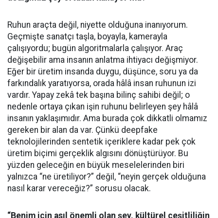
Ruhun araçta değil, niyette olduğuna inanıyorum.
Geçmişte sanatçı taşla, boyayla, kamerayla
çalışıyordu; bugün algoritmalarla çalışıyor. Araç
değişebilir ama insanın anlatma ihtiyacı değişmiyor.
Eğer bir üretim insanda duygu, düşünce, soru ya da
farkındalık yaratıyorsa, orada hâlâ insan ruhunun izi
vardır. Yapay zekâ tek başına bilinç sahibi değil; o
nedenle ortaya çıkan işin ruhunu belirleyen şey hâlâ
insanın yaklaşımıdır. Ama burada çok dikkatli olmamız
gereken bir alan da var. Çünkü deepfake
teknolojilerinden sentetik içeriklere kadar pek çok
üretim biçimi gerçeklik algısını dönüştürüyor. Bu
yüzden geleceğin en büyük meselelerinden biri
yalnızca “ne üretiliyor?” değil, “neyin gerçek olduğuna
nasıl karar vereceğiz?” sorusu olacak.
“Benim için asıl önemli olan şey, kültürel çeşitliliğin