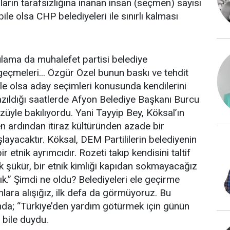
ların tarafsızlığına inanan insan (seçmen) sayısı
ile olsa CHP belediyeleri ile sınırlı kalması
ulama da muhalefet partisi belediye
a geçmeleri... Özgür Özel bunun baskı ve tehdit
bile olsa aday seçimleri konusunda kendilerini
azıldığı saatlerde Afyon Belediye Başkanı Burcu
yle bakılıyordu. Yani Tayyip Bey, Köksal’ın
 ardından itiraz kültüründen azade bir
şlayacaktır. Köksal, DEM Partililerin belediyenin
etnik ayrımcıdır. Rozeti takıp kendisini taltif
 şükür, bir etnik kimliği kapıdan sokmayacağız
k.” Şimdi ne oldu? Belediyeleri ele geçirme
anlara alışığız, ilk defa da görmüyoruz. Bu
nda; “Türkiye’den yardım götürmek için günün
bile duydu.