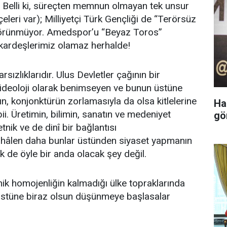
z? Belli ki, süreçten memnun olmayan tek unsur
çeleri var); Milliyetçi Türk Gençliği de “Terörsüz
 görünmüyor. Amedspor’u “Beyaz Toros”
li kardeşlerimiz olamaz herhalde!
rsızlıklarıdır. Ulus Devletler çağının bir
ir ideoloji olarak benimseyen ve bunun üstüne
ın, konjonktürün zorlamasıyla da olsa kitlelerine
Ha
ii. Üretimin, bilimin, sanatın ve medeniyet
gö
nik ve de dinî bir bağlantısı
hâlen daha bunlar üstünden siyaset yapmanın
k de öyle bir anda olacak şey değil.
 etnik homojenliğin kalmadığı ülke topraklarında
 üstüne biraz olsun düşünmeye başlasalar