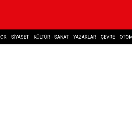
POR
SIYASET
KÜLTÜR - SANAT
YAZARLAR
ÇEVRE
OTOM