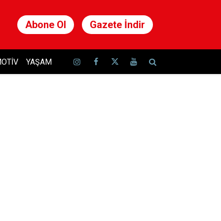
Abone Ol
Gazete İndir
OTIV
YAŞAM