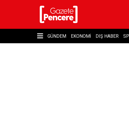
GÜNDEM
EKONOMI
DIŞ HABER
S