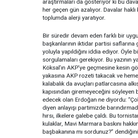
araştırmaları da gösteriyor ki bu dava
her geçen gün azalıyor. Davalar haklı b
toplumda alerji yaratıyor.
Bir süredir devam eden farklı bir uyg
başkanlarının iktidar partisi safların
yoluyla yapıldığını iddia ediyor. Öyle 
sorgulamaları gerekiyor. Bu yazının y
Köksal’ın AKP’ye geçmesine kesin gözü
yakasına AKP rozeti takacak ve hemen
kalabalık da avuçları patlarcasına alkı
kapısından giremeyeceğini söyleyen bir 
edecek olan Erdoğan ne diyordu: “Çok
diyen anlayışı partimizde barındırmadı
hırsı, ilkelere galebe çaldı. Bu tornist
kulaklar, Mavi Marmara baskını hakkı
başbakanına mı sordunuz?” dendiğini 