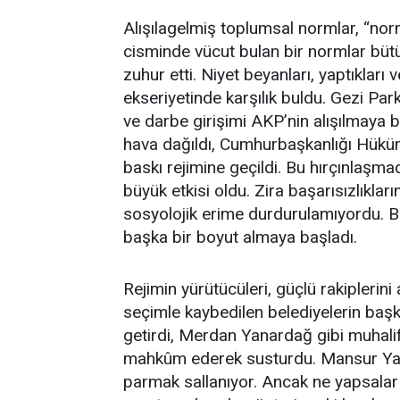
Alışılagelmiş toplumsal normlar, “nor
cisminde vücut bulan bir normlar bütü
zuhur etti. Niyet beyanları, yaptıkları 
ekseriyetinde karşılık buldu. Gezi Park
ve darbe girişimi AKP’nin alışılmaya
hava dağıldı, Cumhurbaşkanlığı Hüküme
baskı rejimine geçildi. Bu hırçınlaşmad
büyük etkisi oldu. Zira başarısızlıklar
sosyolojik erime durdurulamıyordu. Bö
başka bir boyut almaya başladı.
Rejimin yürütücüleri, güçlü rakiplerin
seçimle kaybedilen belediyelerin başka
getirdi, Merdan Yanardağ gibi muhalif
mahkûm ederek susturdu. Mansur Yavaş
parmak sallanıyor. Ancak ne yapsalar