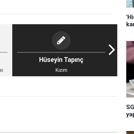
'H
kar
Hüseyin Tapınç
sı
Kızım
SG
ya