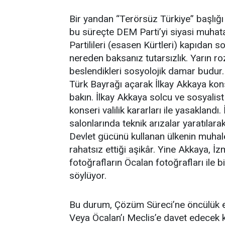
Bir yandan “Terörsüz Türkiye” başlığı 
bu süreçte DEM Parti’yi siyasi muha
Partilileri (esasen Kürtleri) kapıdan
nereden baksanız tutarsızlık. Yarın ro
beslendikleri sosyolojik damar budur
Türk Bayrağı açarak İlkay Akkaya kons
bakın. İlkay Akkaya solcu ve sosyalis
konseri valilik kararları ile yasaklandı
salonlarında teknik arızalar yaratılar
Devlet gücünü kullanan ülkenin muhale
rahatsız ettiği aşikâr. Yine Akkaya, İzm
fotoğrafların Öcalan fotoğrafları ile bir
söylüyor.
Bu durum, Çözüm Süreci’ne öncülük ede
Veya Öcalan’ı Meclis’e davet edecek kad