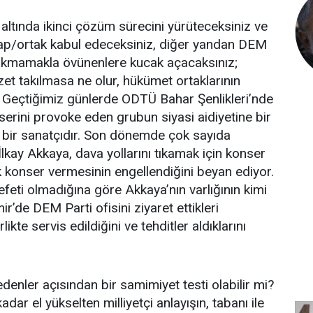
altında ikinci çözüm sürecini yürüteceksiniz ve
tap/ortak kabul edeceksiniz, diğer yandan DEM
 sokmamakla övünenlere kucak açacaksınız;
zet takılmasa ne olur, hükümet ortaklarının
. Geçtiğimiz günlerde ODTÜ Bahar Şenlikleri’nde
erini provoke eden grubun siyasi aidiyetine bir
t bir sanatçıdır. Son dönemde çok sayıda
. İlkay Akkaya, dava yollarını tıkamak için konser
ak konser vermesinin engellendiğini beyan ediyor.
feti olmadığına göre Akkaya’nın varlığının kimi
ir’de DEM Parti ofisini ziyaret ettikleri
likte servis edildiğini ve tehditler aldıklarını
nler açısından bir samimiyet testi olabilir mi?
ar el yükselten milliyetçi anlayışın, tabanı ile