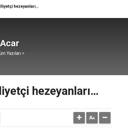
lliyetçi hezeyanları…
 Acar
üm Yazıları >
liyetçi hezeyanları…