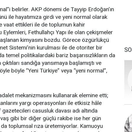
mal”i belirler. AKP dönemi de Tayyip Erdoğan’ın
nü ile hayatımıza girdi ve yeni normal olarak
ve vaat ettikleri ile de toplumun kahir
ı Eylemleri, Fethullahçı Yapı ile olan çekişmeler
 başlanan kimyasını bozdu. Görece özgürlükçü
t Sistemi’nin kurulması ile de otoriter bir
SO
a temel politikalardaki bariz başarısızlıkların da
ın çıktıları sandığa yansımaya başlamıştı ve
yle böyle “Yeni Türkiye” veya “yeni normal”,
i adalet mekanizmasını kullanarak elemine etti;
nlarını yargı operasyonları ile etkisiz hâle
 gazetecileri casusluk davası adı altında
 gibi bir diğer güçlü rakibe ise her gün
 da toplumsal rıza üretemiyorlar. Kamuoyu