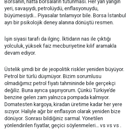
Borsanın, hatta borsaların tutunması. Her yan yangın
yeri, savaşıydı, petrolüydü, enflasyonuydu,
büyümesiydi… Piyasalar tınlamıyor bile. Borsa İstanbul
ayrı bir psikolojik deney alanına dönüştü resmen.
İşin siyasi tarafı da ilginç. İktidarın nas ile çıktığı
yolculuk, yüksek faiz mecburiyetine kılıf aramakla
devam ediyor.
Üstelik şimdi bir de jeopolitik riskler yeniden büyüyor.
Petrol bir türlü düşmüyor. Bizim sorumlusu
olmadığımız petrol fiyatı tahmininde bile gerçekçi
değiliz. Buna ayrıca şaşırıyorum. Çünkü Türkiye’de
benzine gelen zam yalnızca pompada kalmıyor.
Domatesten kargoya, kiradan üretime kadar her yere
sızıyor. Haliyle ağır bir enflasyon olarak yeniden bize
dönüyor. Sonrası bildiğiniz sarmal. Yönetilen
yönlendirilen fiyatlar, geçici söylenmeleri… vs vs vs .