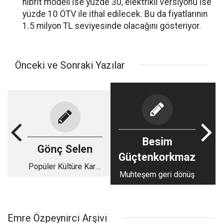
hibrit modeli ise yüzde 30, elektrikli versiyonu ise
yüzde 10 ÖTV ile ithal edilecek. Bu da fiyatlarının
1.5 milyon TL seviyesinde olacağını gösteriyor.
Önceki ve Sonraki Yazılar
Besim
Gönç Selen
Güçtenkorkmaz
Popüler Kültüre Karşı
Muhteşem geri dönüş
Yüksek Kültür–3
Emre Özpeynirci Arşivi