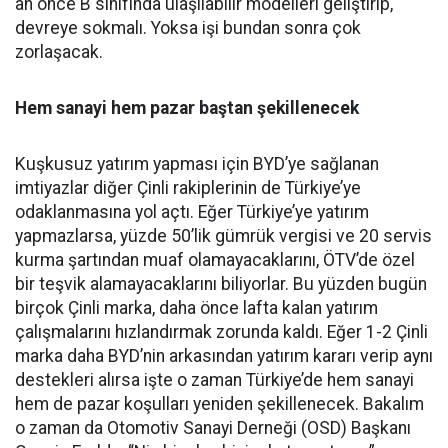
an önce B sınıfında ulaşılabilir modelleri geliştirip,
devreye sokmalı. Yoksa işi bundan sonra çok
zorlaşacak.
Hem sanayi hem pazar baştan şekillenecek
Kuşkusuz yatırım yapması için BYD’ye sağlanan
imtiyazlar diğer Çinli rakiplerinin de Türkiye’ye
odaklanmasına yol açtı. Eğer Türkiye’ye yatırım
yapmazlarsa, yüzde 50’lik gümrük vergisi ve 20 servis
kurma şartından muaf olamayacaklarını, ÖTV’de özel
bir teşvik alamayacaklarını biliyorlar. Bu yüzden bugün
birçok Çinli marka, daha önce lafta kalan yatırım
çalışmalarını hızlandırmak zorunda kaldı. Eğer 1-2 Çinli
marka daha BYD’nin arkasından yatırım kararı verip aynı
destekleri alırsa işte o zaman Türkiye’de hem sanayi
hem de pazar koşulları yeniden şekillenecek. Bakalım
o zaman da Otomotiv Sanayi Derneği (OSD) Başkanı