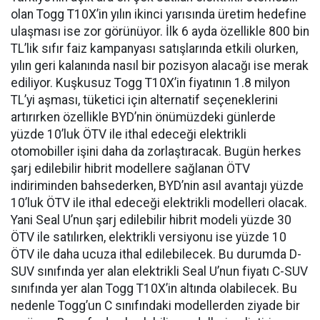
olan Togg T10X’in yılın ikinci yarısında üretim hedefine
ulaşması ise zor görünüyor. İlk 6 ayda özellikle 800 bin
TL’lik sıfır faiz kampanyası satışlarında etkili olurken,
yılın geri kalanında nasıl bir pozisyon alacağı ise merak
ediliyor. Kuşkusuz Togg T10X’in fiyatının 1.8 milyon
TL’yi aşması, tüketici için alternatif seçeneklerini
artırırken özellikle BYD’nin önümüzdeki günlerde
yüzde 10’luk ÖTV ile ithal edeceği elektrikli
otomobiller işini daha da zorlaştıracak. Bugün herkes
şarj edilebilir hibrit modellere sağlanan ÖTV
indiriminden bahsederken, BYD’nin asıl avantajı yüzde
10’luk ÖTV ile ithal edeceği elektrikli modelleri olacak.
Yani Seal U’nun şarj edilebilir hibrit modeli yüzde 30
ÖTV ile satılırken, elektrikli versiyonu ise yüzde 10
ÖTV ile daha ucuza ithal edilebilecek. Bu durumda D-
SUV sınıfında yer alan elektrikli Seal U’nun fiyatı C-SUV
sınıfında yer alan Togg T10X’in altında olabilecek. Bu
nedenle Togg’un C sınıfındaki modellerden ziyade bir