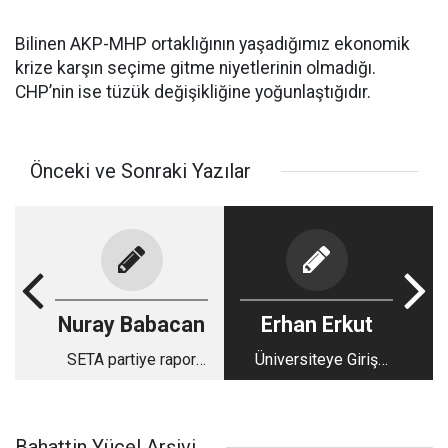
Bilinen AKP-MHP ortaklığının yaşadığımız ekonomik
krize karşın seçime gitme niyetlerinin olmadığı.
CHP’nin ise tüzük değişikliğine yoğunlaştığıdır.
Önceki ve Sonraki Yazılar
Nuray Babacan
Erhan Erkut
SETA partiye rapor
Üniversiteye Giriş
sundu; sonuçlar
Sıralamaları Üzerine:
çarpıcı Erdoğan’ın
Barajsız programlarda
artık zırhı yok
devasa puan ve sıra
Bahattin Yücel Arşivi