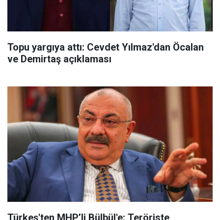
Topu yargıya attı: Cevdet Yılmaz'dan Öcalan
ve Demirtaş açıklaması
Türkeş'ten MHP’li Bülbül'e: Teröriste