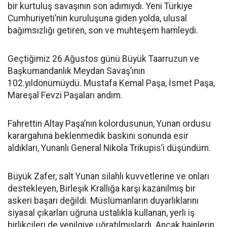
bir kurtuluş savaşının son adımıydı. Yeni Türkiye
Cumhuriyeti’nin kuruluşuna giden yolda, ulusal
bağımsızlığı getiren, son ve muhteşem hamleydi.
Geçtiğimiz 26 Ağustos günü Büyük Taarruzun ve
Başkumandanlık Meydan Savaş’ının
102.yıldönümüydü. Mustafa Kemal Paşa, İsmet Paşa,
Mareşal Fevzi Paşaları andım.
Fahrettin Altay Paşa’nın kolordusunun, Yunan ordusu
karargahına beklenmedik baskını sonunda esir
aldıkları, Yunanlı General Nikola Trikupis’i düşündüm.
Büyük Zafer, salt Yunan silahlı kuvvetlerine ve onları
destekleyen, Birleşik Krallığa karşı kazanılmış bir
askeri başarı değildi. Müslümanların duyarlıklarını
siyasal çıkarları uğruna ustalıkla kullanan, yerli iş
birlikçileri de yenilgiye uğratılmışlardı. Ancak hainlerin