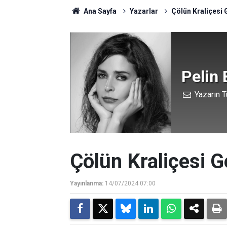
Ana Sayfa
Yazarlar
Çölün Kraliçesi 
Pelin 
Yazarın T
Çölün Kraliçesi G
Yayınlanma:
14/07/2024 07:00