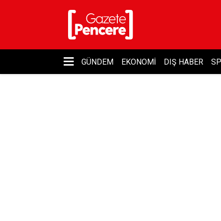
GÜNDEM
EKONOMI
DIŞ HABER
S