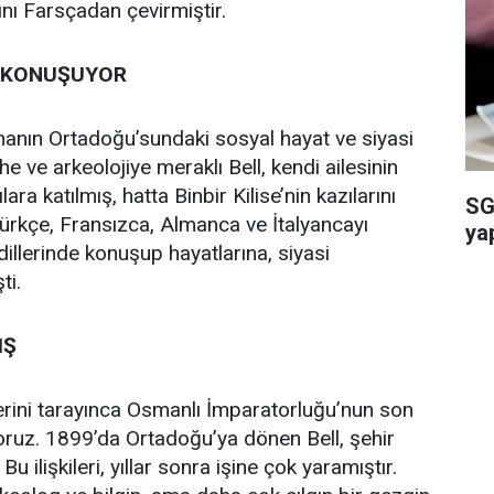
nını Farsçadan çevirmiştir.
L KONUŞUYOR
anın Ortadoğu’sundaki sosyal hayat ve siyasi
e ve arkeolojiye meraklı Bell, kendi ailesinin
ra katılmış, hatta Binbir Kilise’nin kazılarını
SG
Türkçe, Fransızca, Almanca ve İtalyancayı
ya
illerinde konuşup hayatlarına, siyasi
ti.
IŞ
erini tarayınca Osmanlı İmparatorluğu’nun son
iyoruz. 1899’da Ortadoğu’ya dönen Bell, şehir
u ilişkileri, yıllar sonra işine çok yaramıştır.