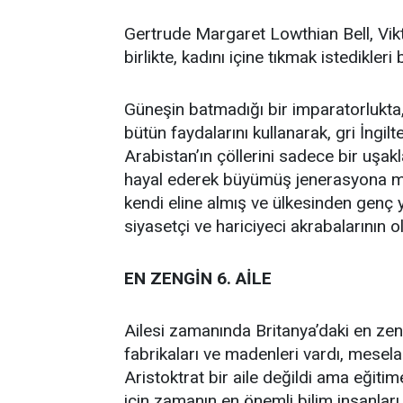
Gertrude Margaret Lowthian Bell, Vi
birlikte, kadını içine tıkmak istedikleri
Güneşin batmadığı bir imparatorlukta
bütün faydalarını kullanarak, gri İngi
Arabistan’ın çöllerini sadece bir uşak
hayal ederek büyümüş jenerasyona mens
kendi eline almış ve ülkesinden genç ya
siyasetçi ve hariciyeci akrabalarının 
EN ZENGİN 6. AİLE
Ailesi zamanında Britanya’daki en zengi
fabrikaları ve madenleri vardı, mesela
Aristoktrat bir aile değildi ama eğiti
için zamanın en önemli bilim insanları