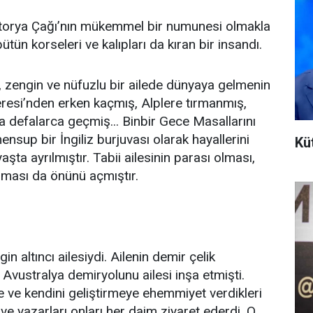
ktorya Çağı’nın mükemmel bir numunesi olmakla
 bütün korseleri ve kalıpları da kıran bir insandı.
, zengin ve nüfuzlu bir ailede dünyaya gelmenin
lteresi’nden erken kaçmış, Alplere tırmanmış,
la defalarca geçmiş... Binbir Gece Masallarını
up bir İngiliz burjuvası olarak hayallerini
Kü
şta ayrılmıştır. Tabii ailesinin parası olması,
olması da önünü açmıştır.
n altıncı ailesiydi. Ailenin demir çelik
 Avustralya demiryolunu ailesi inşa etmişti.
me ve kendini geliştirmeye ehemmiyet verdikleri
 ve yazarları onları her daim ziyaret ederdi. O