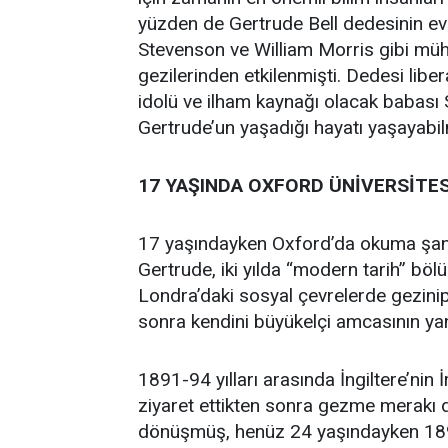
yüzden de Gertrude Bell dedesinin ev
Stevenson ve William Morris gibi mühi
gezilerinden etkilenmişti. Dedesi li
idolü ve ilham kaynağı olacak babası 
Gertrude’un yaşadığı hayatı yaşayabi
17 YAŞINDA OXFORD ÜNİVERSİTES
17 yaşındayken Oxford’da okuma şansı
Gertrude, iki yılda “modern tarih” bö
Londra’daki sosyal çevrelerde gezinip 
sonra kendini büyükelçi amcasının ya
1891-94 yılları arasında İngiltere’nin 
ziyaret ettikten sonra gezme merakı 
dönüşmüş, henüz 24 yaşındayken 1894 y