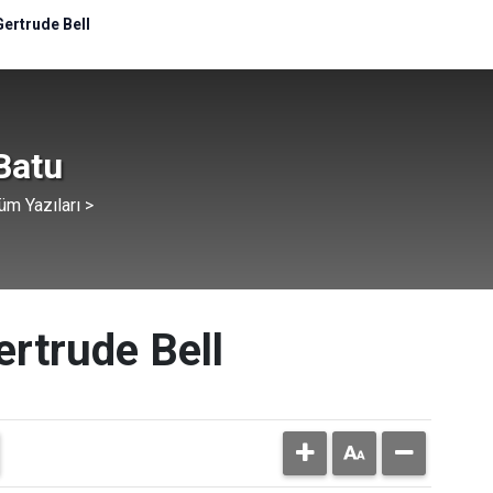
Gertrude Bell
Batu
üm Yazıları >
ertrude Bell