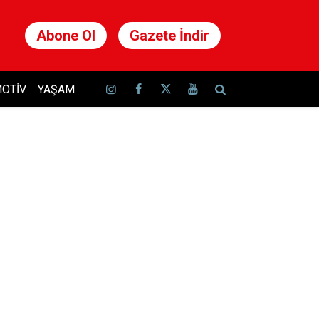
Abone Ol
Gazete İndir
OTIV
YAŞAM