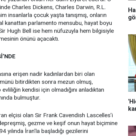
inde Charles Dickens, Charles Darwin, R.L.
Ha
m insanlarla çocuk yaşta tanışmış, onların
gö
beral kanattan parlamento mensubu, hayat boyu
Sir Hugh Bell ise hem nüfuzuyla hem bilgisiyle
lmesinin önünü açacaktı.
İ’NDE
na erişen nadir kadınlardan biri olan
lümünü bitirdikten sonra mezun olmuş,
evliliğin kendisi için olmadığını anladıktan
nında bulmuştur.
'H
kar
İran elçisi olan Sir Frank Cavendish Lascelles’i
depreşmiş, gezme ve keşif onun hayat biçimine
ılında İran’la başladığı gezilerini