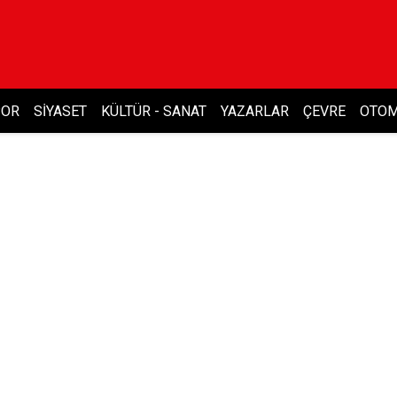
POR
SIYASET
KÜLTÜR - SANAT
YAZARLAR
ÇEVRE
OTOM