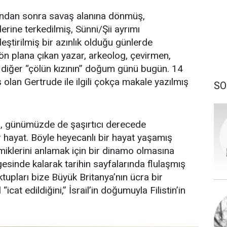
undan sonra savaş alanına dönmüş,
rine terkedilmiş, Sünni/Şii ayrımı
eştirilmiş bir azınlık olduğu günlerde
ön plana çıkan yazar, arkeolog, çevirmen,
 diğer “çölün kızının” doğum günü bugün. 14
lan Gertrude ile ilgili çokça makale yazılmış
SO
l, günümüzde de şaşırtıcı derecede
 hayat. Böyle heyecanlı bir hayat yaşamış
klerini anlamak için bir dinamo olmasına
sinde kalarak tarihin sayfalarında flulaşmış
ktupları bize Büyük Britanya’nın ücra bir
“icat edildiğini,” İsrail’in doğumuyla Filistin’in