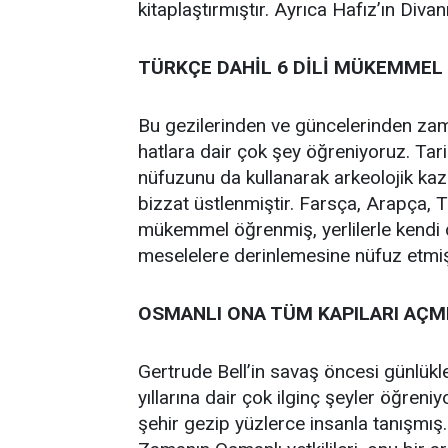
kitaplaştırmıştır. Ayrıca Hafız’ın Diva
TÜRKÇE DAHİL 6 DİLİ MÜKEMME
Bu gezilerinden ve güncelerinden zam
hatlara dair çok şey öğreniyoruz. Tarih
nüfuzunu da kullanarak arkeolojik kazıla
bizzat üstlenmiştir. Farsça, Arapça, 
mükemmel öğrenmiş, yerlilerle kendi d
meselelere derinlemesine nüfuz etmiş
OSMANLI ONA TÜM KAPILARI AÇM
Gertrude Bell’in savaş öncesi günlükl
yıllarına dair çok ilginç şeyler öğren
şehir gezip yüzlerce insanla tanışmış. B