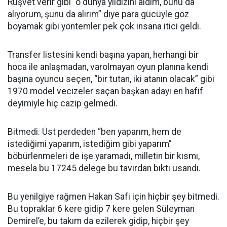
Rüşvet verir gibi “o dünya yıldızını aldım, bunu da
alıyorum, şunu da alırım” diye para gücüyle göz
boyamak gibi yöntemler pek çok insana itici geldi.
Transfer listesini kendi başına yapan, herhangi bir
hoca ile anlaşmadan, varolmayan oyun planına kendi
başına oyuncu seçen, “bir tutan, iki atanın olacak” gibi
1970 model vecizeler saçan başkan adayı en hafif
deyimiyle hiç cazip gelmedi.
Bitmedi. Üst perdeden “⁠ben yaparım, hem de
istediğimi yaparım, istediğim gibi yaparım”
böbürlenmeleri de işe yaramadı, milletin bir kısmı,
mesela bu 17245 delege bu tavırdan bıktı usandı.
Bu yenilgiye rağmen Hakan Safi için hiçbir şey bitmedi.
Bu topraklar 6 kere gidip 7 kere gelen Süleyman
Demirel’e, bu takım da ezilerek gidip, hiçbir şey