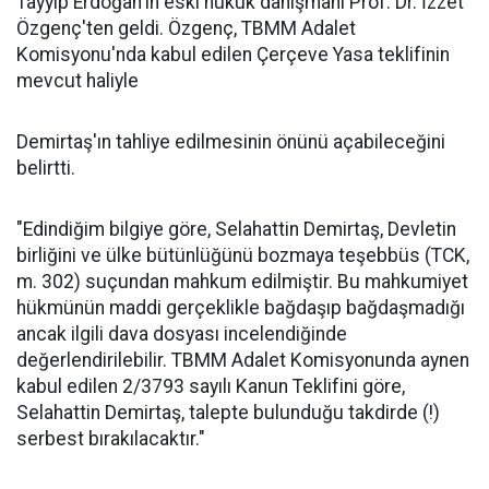
Tayyip Erdoğan'ın eski hukuk danışmanı Prof. Dr. İzzet
Özgenç'ten geldi. Özgenç, TBMM Adalet
Komisyonu'nda kabul edilen Çerçeve Yasa teklifinin
mevcut haliyle
Demirtaş'ın tahliye edilmesinin önünü açabileceğini
belirtti.
"Edindiğim bilgiye göre, Selahattin Demirtaş, Devletin
birliğini ve ülke bütünlüğünü bozmaya teşebbüs (TCK,
m. 302) suçundan mahkum edilmiştir. Bu mahkumiyet
hükmünün maddi gerçeklikle bağdaşıp bağdaşmadığı
ancak ilgili dava dosyası incelendiğinde
değerlendirilebilir. TBMM Adalet Komisyonunda aynen
kabul edilen 2/3793 sayılı Kanun Teklifini göre,
Selahattin Demirtaş, talepte bulunduğu takdirde (!)
serbest bırakılacaktır."