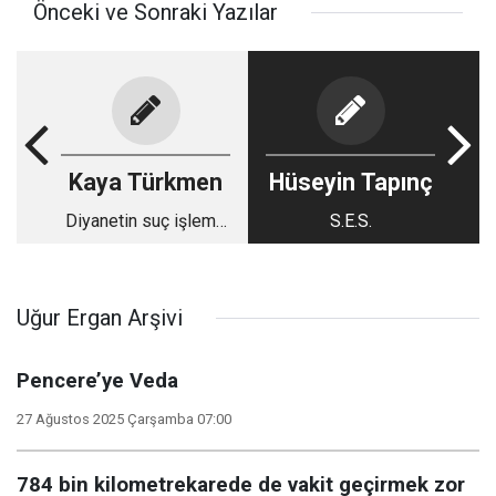
Önceki ve Sonraki Yazılar
Kaya Türkmen
Hüseyin Tapınç
Diyanetin suç işleme
S.E.S.
özgürlüğü mü var?
Uğur Ergan Arşivi
Pencere’ye Veda
27 Ağustos 2025 Çarşamba 07:00
784 bin kilometrekarede de vakit geçirmek zor