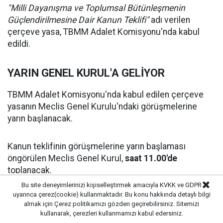
"Milli Dayanışma ve Toplumsal Bütünleşmenin
Güçlendirilmesine Dair Kanun Teklifi"
adı verilen
çerçeve yasa, TBMM Adalet Komisyonu'nda kabul
edildi.
YARIN GENEL KURUL'A GELİYOR
TBMM Adalet Komisyonu'nda kabul edilen çerçeve
yasanın Meclis Genel Kurulu'ndaki görüşmelerine
yarın başlanacak.
Kanun teklifinin görüşmelerine yarın başlaması
öngörülen Meclis Genel Kurul,
saat 11.00'de
toplanacak.
Bu site deneyimlerinizi kişiselleştirmek amacıyla KVKK ve GDPR
uyarınca çerez(cookie) kullanmaktadır. Bu konu hakkında detaylı bilgi
MANSUR YAVAŞ'TAN "ÇERÇEVE YASA"
almak için
Çerez politikamızı
gözden geçirebilirsiniz. Sitemizi
ÇIKIŞI
kullanarak, çerezleri kullanmamızı kabul edersiniz.