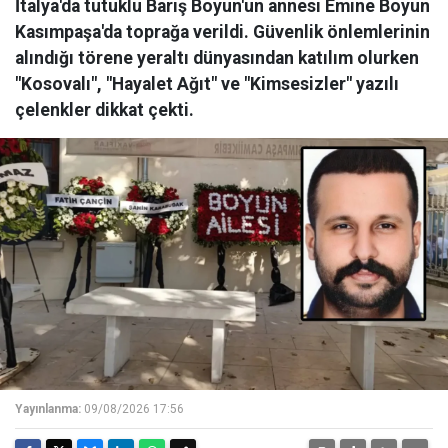
İtalya'da tutuklu Barış Boyun'un annesi Emine Boyun
Kasımpaşa'da toprağa verildi. Güvenlik önlemlerinin
alındığı törene yeraltı dünyasından katılım olurken
"Kosovalı", "Hayalet Ağıt" ve "Kimsesizler" yazılı
çelenkler dikkat çekti.
Yayınlanma:
09/08/2026 17:56