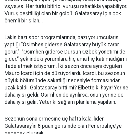
vs,vs,vs. Her türlü bitirici vuruşu rahatlıkla yapabiliyor.
Vuruş çeşitliliği olan bir golcü. Galatasaray için çok
önemli bir silah...
Lakin bazı spor programlarında, bazı yorumcuların
yaptığı “Osimhen giderse Galatasaray büyük zarar
görür.”, “Osimhen giderse Dursun Özbek yönetimi de
gider.” şeklindeki yorumlara hiç ama hiç katılmadığımı
ifade etmek istiyorum. İki sezon önce aynı övgüleri
Mauro Icardi için de düzüyorlardı. Icardi, bu sezonun
büyük bölümünde sakatlığı nedeniyle formasından
uzak kaldı. Galatasaray bitti mi? Elbette ki hayır! Yerine
daha iyisi geldi. Osimhen de ayrılırsa, onun yerine de
daha iyisi gelir. Yeter ki sağlam planlama yapılsın.
Sezonun sona ermesine üç hafta kala, lider
Galatasaray’ın 8 puan gerisinde olan Fenerbahçe’ye
geçecek olursak...