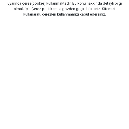
uyarınca çerez(cookie) kullanmaktadır. Bu konu hakkında detaylı bilgi
almak için
Çerez politikamızı
gözden geçirebilirsiniz. Sitemizi
kullanarak, çerezleri kullanmamızı kabul edersiniz.
Yayınlanma:
09/08/2026 15:53
GAZETE PENCERE -
İtalya'da tutuklu bulunan Barış
Boyun'un annesi Emine Boyun'un Kasımpaşa'daki
cenazesine, savcılık tarafından örgütü yönettiği tespit
edilen isimler açık kimlikleriyle çelenk gönderdi. Olası