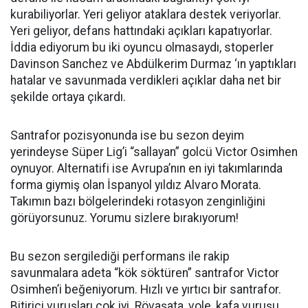
kurabiliyorlar. Yeri geliyor ataklara destek veriyorlar.
Yeri geliyor, defans hattındaki açıkları kapatıyorlar.
İddia ediyorum bu iki oyuncu olmasaydı, stoperler
Davinson Sanchez ve Abdülkerim Durmaz ‘ın yaptıkları
hatalar ve savunmada verdikleri açıklar daha net bir
şekilde ortaya çıkardı.
Santrafor pozisyonunda ise bu sezon deyim
yerindeyse Süper Lig’i “sallayan” golcü Victor Osimhen
oynuyor. Alternatifi ise Avrupa’nın en iyi takımlarında
forma giymiş olan İspanyol yıldız Alvaro Morata.
Takımın bazı bölgelerindeki rotasyon zenginliğini
görüyorsunuz. Yorumu sizlere bırakıyorum!
Bu sezon sergilediği performans ile rakip
savunmalara adeta “kök söktüren” santrafor Victor
Osimhen’i beğeniyorum. Hızlı ve yırtıcı bir santrafor.
Bitirici vuruşları çok iyi. Rövaşata, vole, kafa vuruşu