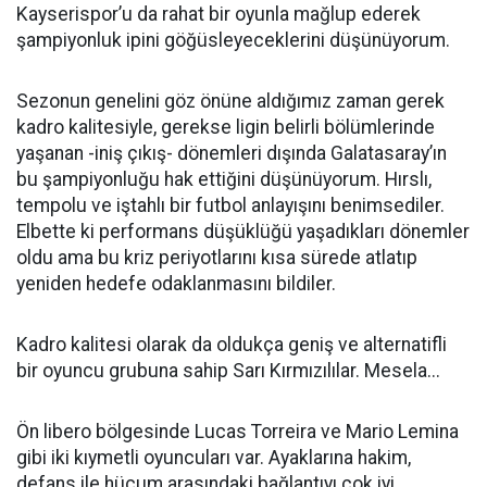
Kayserispor’u da rahat bir oyunla mağlup ederek
şampiyonluk ipini göğüsleyeceklerini düşünüyorum.
Sezonun genelini göz önüne aldığımız zaman gerek
kadro kalitesiyle, gerekse ligin belirli bölümlerinde
yaşanan -iniş çıkış- dönemleri dışında Galatasaray’ın
bu şampiyonluğu hak ettiğini düşünüyorum. Hırslı,
tempolu ve iştahlı bir futbol anlayışını benimsediler.
Elbette ki performans düşüklüğü yaşadıkları dönemler
oldu ama bu kriz periyotlarını kısa sürede atlatıp
yeniden hedefe odaklanmasını bildiler.
Kadro kalitesi olarak da oldukça geniş ve alternatifli
bir oyuncu grubuna sahip Sarı Kırmızılılar. Mesela...
Ön libero bölgesinde Lucas Torreira ve Mario Lemina
gibi iki kıymetli oyuncuları var. Ayaklarına hakim,
defans ile hücum arasındaki bağlantıyı çok iyi