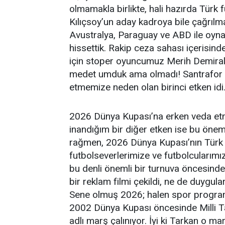
olmamakla birlikte, hali hazırda Tür
Kılıçsoy’un aday kadroya bile çağrıl
Avustralya, Paraguay ve ABD ile oyn
hissettik. Rakip ceza sahası içerisinde
için stoper oyuncumuz Merih Demiral’ı
medet umduk ama olmadı! Santrafor e
etmemize neden olan birinci etken idi
2026 Dünya Kupası’na erken veda et
inandığım bir diğer etken ise bu öne
rağmen, 2026 Dünya Kupası’nın Türk f
futbolseverlerimize ve futbolcularım
bu denli önemli bir turnuva öncesind
bir reklam filmi çekildi, ne de duygul
Sene olmuş 2026; halen spor program
2002 Dünya Kupası öncesinde Milli Ta
adlı marş çalınıyor. İyi ki Tarkan o ma