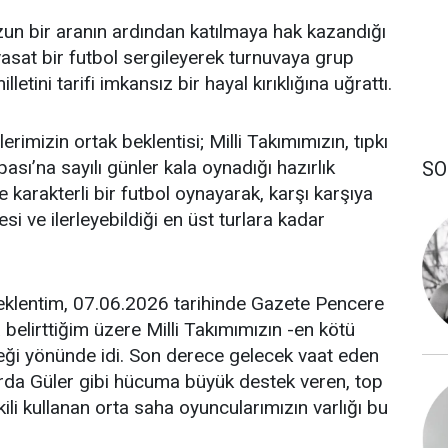
uzun bir aranın ardından katılmaya hak kazandığı
sat bir futbol sergileyerek turnuvaya grup
tini tarifi imkansız bir hayal kırıklığına uğrattı.
imizin ortak beklentisi; Milli Takımımızın, tıpkı
ı’na sayılı günler kala oynadığı hazırlık
SO
 karakterli bir futbol oynayarak, karşı karşıya
esi ve ilerleyebildiği en üst turlara kadar
eklentim, 07.06.2026 tarihinde Gazete Pencere
belirttiğim üzere Milli Takımımızın -en kötü
eceği yönünde idi. Son derece gelecek vaat eden
rda Güler gibi hücuma büyük destek veren, top
tkili kullanan orta saha oyuncularımızın varlığı bu