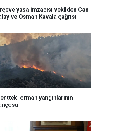
rçeve yasa imzacısı vekilden Can
alay ve Osman Kavala çağrısı
kentteki orman yangınlarının
lançosu