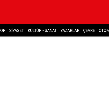
POR
SIYASET
KÜLTÜR - SANAT
YAZARLAR
ÇEVRE
OTOM