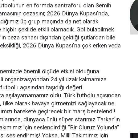
k futbolunun en formda santraforu olan Semih
mamasının cezasını; 2026 Dünya Kupası’nda,
adığımız üç grup maçında da net olarak
 hiçbir şekilde etkili olamadık. Gol bulabilmek
n ceza sahası dışından çektiği şutlardan bile
ksikliği, 2026 Dünya Kupası’na çok erken veda
.
memizde önemli ölçüde etkisi olduğuna
mli organizasyondan 24 yıl uzak kalmamıza
utbolu açısından taşıdığı değeri
ıza aşılayamamamız oldu. Türk futbolu açısından
e, ülke olarak havaya girmemizi sağlayacak ne
arımızı harekete geçirecek bir marş bestelendi!
larında, dünyaca ünlü süper starımız Tarkan’ın
kımımız için seslendirdiği “Bir Oluruz Yolunda”
rşı seslendirmiş! Yoksa, Milli Takımımız için