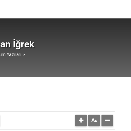
an İğrek
üm Yazıları >