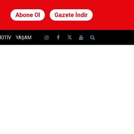
Abone Ol
Gazete İndir
OTIV
YAŞAM