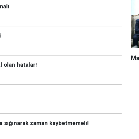
malı
i
Ma
 olan hatalar!
na sığınarak zaman kaybetmemeli!