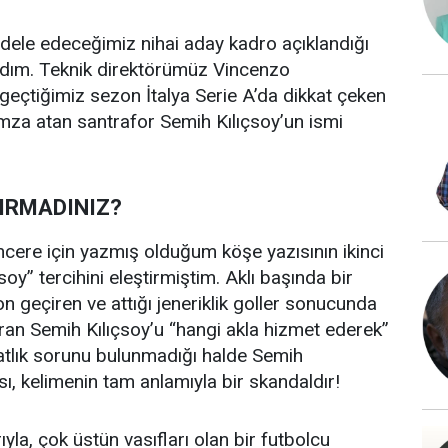
le edeceğimiz nihai aday kadro açıklandığı
radım. Teknik direktörümüz Vincenzo
 geçtiğimiz sezon İtalya Serie A’da dikkat çeken
imza atan santrafor Semih Kılıçsoy’un ismi
ĞIRMADINIZ?
cere için yazmış olduğum köşe yazısının ikinci
oy” tercihini eleştirmiştim. Aklı başında bir
on geçiren ve attığı jeneriklik goller sonucunda
ran Semih Kılıçsoy’u “hangi akla hizmet ederek”
atlık sorunu bulunmadığı halde Semih
, kelimenin tam anlamıyla bir skandaldır!
la, çok üstün vasıfları olan bir futbolcu