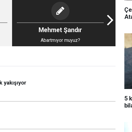
Çe
At
Mehmet Şandır
Abartmıyor muyuz?
k yakışıyor
5 
bi