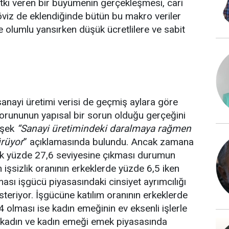
tkı veren bir büyümenin gerçekleşmesi, cari
döviz de eklendiğinde bütün bu makro veriler
e olumlu yansırken düşük ücretlilere ve sabit
 sanayi üretimi verisi de geçmiş aylara göre
k sorununun yapısal bir sorun olduğu gerçeğini
mşek
“Sanayi üretimindeki daralmaya rağmen
ürüyor
” açıklamasında bulundu. Ancak zamana
rak yüzde 27,6 seviyesine çıkması durumun
 işsizlik oranının erkeklerde yüzde 6,5 iken
ası işgücü piyasasındaki cinsiyet ayrımcılığı
eriyor. İşgücüne katılım oranının erkeklerde
 olması ise kadın emeğinin ev eksenli işlerle
ani kadın ve kadın emeği emek piyasasında