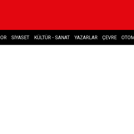
POR
SIYASET
KÜLTÜR - SANAT
YAZARLAR
ÇEVRE
OTOM