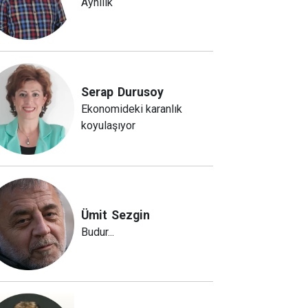
Aynılık
Serap
Durusoy
Ekonomideki karanlık
koyulaşıyor
Ümit
Sezgin
Budur...