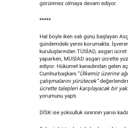
görünmez olmaya devam ediyor.
*****
Hal böyle iken salı günü başlayan Asg
gündemdeki yerini korumakta. İşveren 
kuruluşlarından TÜSİAD, asgari ücret 
yaparken, MÜSİAD asgari ücrette yüzd
ediyor. Hükümet kanadından gelen açı
Cumhurbaşkanı “
Ülkemiz üzerine ağı
çalışmalarını yürütecek”
değerlendir
ücrette talepleri karşılayacak bir ya
yorumunu yaptı.
DİSK ise yoksulluk sınırının yarısı kad