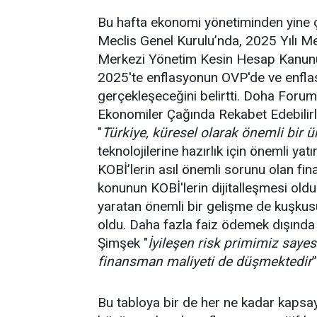
Bu hafta ekonomi yönetiminden yine ç
Meclis Genel Kurulu’nda, 2025 Yılı Me
Merkezi Yönetim Kesin Hesap Kanunu 
2025'te enflasyonun OVP'de ve enflas
gerçekleşeceğini belirtti. Doha Forum 
Ekonomiler Çağında Rekabet Edebilirli
"
Türkiye, küresel olarak önemli bir ü
teknolojilerine hazırlık için önemli yatı
KOBİ’lerin asıl önemli sorunu olan fi
konunun KOBİ'lerin dijitalleşmesi old
yaratan önemli bir gelişme de kuşkus
oldu. Daha fazla faiz ödemek dışında 
Şimşek "
İyileşen risk primimiz saye
finansman maliyeti de düşmektedir
Bu tabloya bir de her ne kadar kapsa