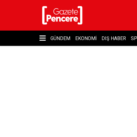
GÜNDEM
EKONOMI
DIŞ HABER
S