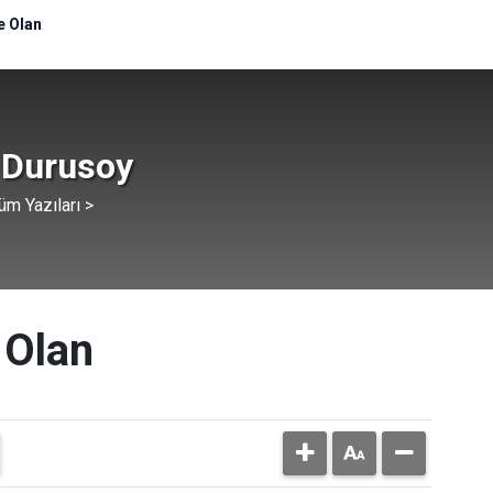
e Olan
 Durusoy
üm Yazıları >
 Olan