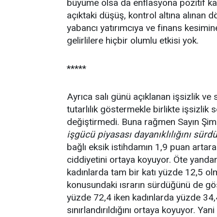
büyüme olsa da enflasyona pozitif ka
açıktaki düşüş, kontrol altına alınan 
yabancı yatırımcıya ve finans kesimin
gelirlilere hiçbir olumlu etkisi yok.
*****
Ayrıca salı günü açıklanan işsizlik ve
tutarlılık göstermekle birlikte işsizli
değiştirmedi. Buna rağmen Sayın Şi
işgücü piyasası dayanıklılığını sürd
bağlı eksik istihdamın 1,9 puan arta
ciddiyetini ortaya koyuyor. Öte yandan
kadınlarda tam bir katı yüzde 12,5 olm
konusundaki ısrarın sürdüğünü de göst
yüzde 72,4 iken kadınlarda yüzde 34,4
sınırlandırıldığını ortaya koyuyor. Y