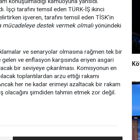
akam konuşulmadığı kamuoyuna yansıdı.
dı. İşçi tarafını temsil eden TÜRK-İŞ ikinci
rtirken işveren, tarafını temsil eden TİSK’in
la mücadeleye destek vermek olmalı
yönündeki
ıklamalar ve senaryolar olmasına rağmen tek bir
e gelen ve enflasyon karşısında eriyen asgari
Kö
ayacak bir seviyeye çıkarılması. Komisyonun en
pılacak toplantılardan arzu ettiği rakamı
 Ancak her ne kadar erimeyi azaltacak bir rakam
tış olacağını şimdiden tahmin etmek zor değil.