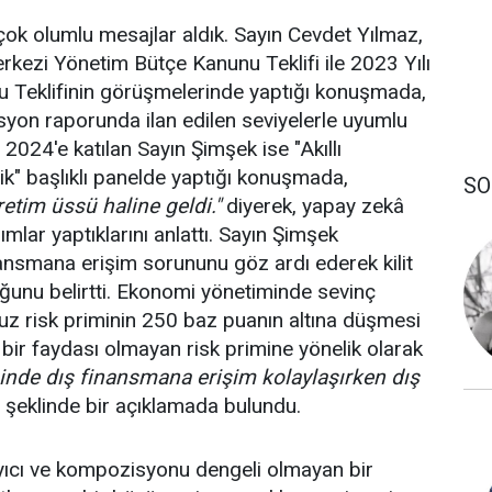
ok olumlu mesajlar aldık. Sayın Cevdet Yılmaz,
rkezi Yönetim Bütçe Kanunu Teklifi ile 2023 Yılı
Teklifinin görüşmelerinde yaptığı konuşmada,
yon raporunda ilan edilen seviyelerle uyumlu
2024'e katılan Sayın Şimşek ise "Akıllı
k" başlıklı panelde yaptığı konuşmada,
SO
retim üssü haline geldi."
diyerek, yapay zekâ
rımlar yaptıklarını anlattı. Sayın Şimşek
nansmana erişim sorununu göz ardı ederek kilit
uğunu belirtti. Ekonomi yönetiminde sevinç
uz risk priminin 250 baz puanın altına düşmesi
bir faydası olmayan risk primine yönelik olarak
sinde dış finansmana erişim kolaylaşırken dış
” şeklinde bir açıklamada bulundu.
yıcı ve kompozisyonu dengeli olmayan bir