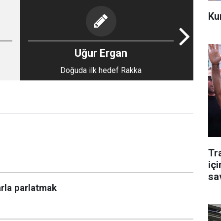
Ku
Uğur Ergan
Doğuda ilk hedef Rakka
Tr
içi
sa
rla parlatmak