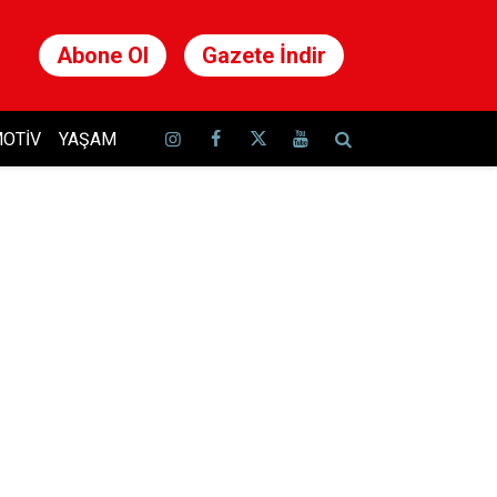
Abone Ol
Gazete İndir
OTIV
YAŞAM