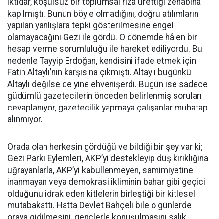
iktidar, koşulsuz bir toplumsal rıza ürettiği zehabına
kapılmıştı. Bunun böyle olmadığını, doğru atılımların
yapılan yanlışlara tepki gösterilmesine engel
olamayacağını Gezi ile gördü. O dönemde hâlen bir
hesap verme sorumluluğu ile hareket ediliyordu. Bu
nedenle Tayyip Erdoğan, kendisini ifade etmek için
Fatih Altaylı’nın karşısına çıkmıştı. Altaylı bugünkü
Altaylı değilse de yine ehvenişerdi. Bugün ise sadece
güdümlü gazetecilerin önceden belirlenmiş soruları
cevaplanıyor, gazetecilik yapmaya çalışanlar muhatap
alınmıyor.
Orada olan herkesin gördüğü ve bildiği bir şey var ki;
Gezi Parkı Eylemleri, AKP’yi destekleyip düş kırıklığına
uğrayanlarla, AKP’yi kabullenmeyen, samimiyetine
inanmayan veya demokrasi ikliminin bahar gibi geçici
olduğunu idrak eden kitlelerin birleştiği bir kitlesel
mutabakattı. Hatta Devlet Bahçeli bile o günlerde
oraya gidilmesini, gençlerle konuşulmasını salık