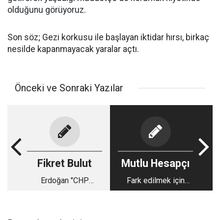
olduğunu görüyoruz.
Son söz; Gezi korkusu ile başlayan iktidar hırsı, birkaç
nesilde kapanmayacak yaralar açtı.
Önceki ve Sonraki Yazılar
Fikret Bulut
Mutlu Hesapçı
Erdoğan "CHP
Fark edilmek için
içindeki mücadelede
bazen bir adım yeter
biz yokuz" dedi, peki
kim var?