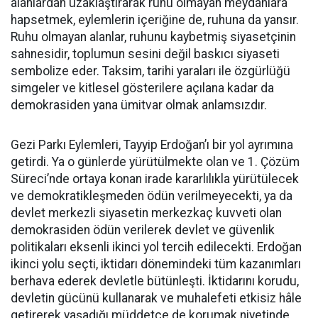
alanlardan uzaklaştırarak ruhu olmayan meydanlara
hapsetmek, eylemlerin içeriğine de, ruhuna da yansır.
Ruhu olmayan alanlar, ruhunu kaybetmiş siyasetçinin
sahnesidir, toplumun sesini değil baskıcı siyaseti
sembolize eder. Taksim, tarihi yaraları ile özgürlüğü
simgeler ve kitlesel gösterilere açılana kadar da
demokrasiden yana ümitvar olmak anlamsızdır.
Gezi Parkı Eylemleri, Tayyip Erdoğan’ı bir yol ayrımına
getirdi. Ya o günlerde yürütülmekte olan ve 1. Çözüm
Süreci’nde ortaya konan irade kararlılıkla yürütülecek
ve demokratikleşmeden ödün verilmeyecekti, ya da
devlet merkezli siyasetin merkezkaç kuvveti olan
demokrasiden ödün verilerek devlet ve güvenlik
politikaları eksenli ikinci yol tercih edilecekti. Erdoğan
ikinci yolu seçti, iktidarı dönemindeki tüm kazanımları
berhava ederek devletle bütünleşti. İktidarını korudu,
devletin gücünü kullanarak ve muhalefeti etkisiz hâle
getirerek yaşadığı müddetçe de korumak niyetinde