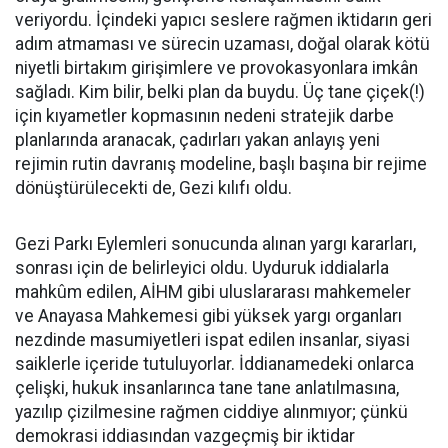
veriyordu. İçindeki yapıcı seslere rağmen iktidarın geri
adım atmaması ve sürecin uzaması, doğal olarak kötü
niyetli birtakım girişimlere ve provokasyonlara imkân
sağladı. Kim bilir, belki plan da buydu. Üç tane çiçek(!)
için kıyametler kopmasının nedeni stratejik darbe
planlarında aranacak, çadırları yakan anlayış yeni
rejimin rutin davranış modeline, başlı başına bir rejime
dönüştürülecekti de, Gezi kılıfı oldu.
Gezi Parkı Eylemleri sonucunda alınan yargı kararları,
sonrası için de belirleyici oldu. Uyduruk iddialarla
mahkûm edilen, AİHM gibi uluslararası mahkemeler
ve Anayasa Mahkemesi gibi yüksek yargı organları
nezdinde masumiyetleri ispat edilen insanlar, siyasi
saiklerle içeride tutuluyorlar. İddianamedeki onlarca
çelişki, hukuk insanlarınca tane tane anlatılmasına,
yazılıp çizilmesine rağmen ciddiye alınmıyor; çünkü
demokrasi iddiasından vazgeçmiş bir iktidar