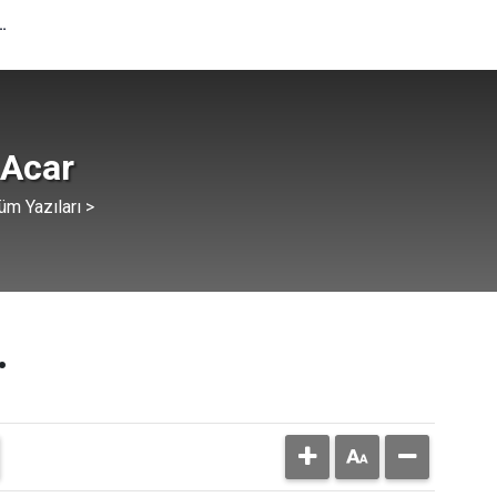
…
 Acar
üm Yazıları >
…