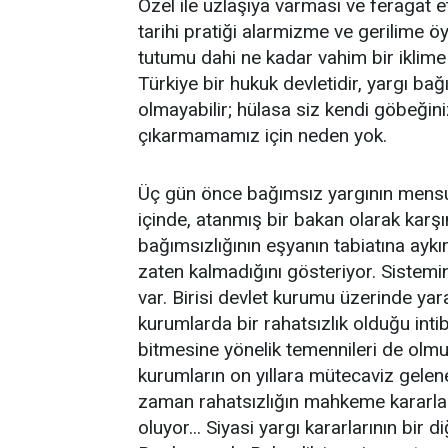
Özel ile uzlaşıya varması ve feragat e
tarihi pratiği alarmizme ve gerilime öy
tutumu dahi ne kadar vahim bir ikli
Türkiye bir hukuk devletidir, yargı b
olmayabilir; hülasa siz kendi göbeğiniz
çıkarmamamız için neden yok.
Üç gün önce bağımsız yargının mensub
içinde, atanmış bir bakan olarak karş
bağımsızlığının eşyanın tabiatına aykı
zaten kalmadığını gösteriyor. Sistemin 
var. Birisi devlet kurumu üzerinde yarat
kurumlarda bir rahatsızlık olduğu inti
bitmesine yönelik temennileri de olmu
kurumların on yıllara mütecaviz gelen
zaman rahatsızlığın mahkeme kararları
oluyor... Siyasi yargı kararlarının bir