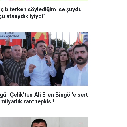
ç biterken söylediğim ise şuydu
çü atsaydık iyiydi”
gür Çelik’ten Ali Eren Bingöl’e sert
milyarlık rant tepkisi!