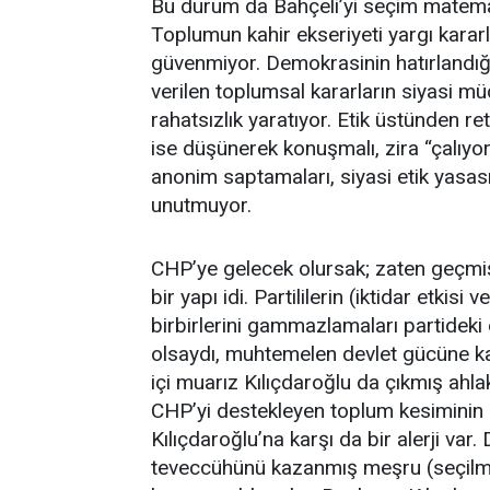
Bu durum da Bahçeli’yi seçim matemati
Toplumun kahir ekseriyeti yargı kararl
güvenmiyor. Demokrasinin hatırlandı
verilen toplumsal kararların siyasi m
rahatsızlık yaratıyor. Etik üstünden re
ise düşünerek konuşmalı, zira “çalıyor
anonim saptamaları, siyasi etik yasas
unutmuyor.
CHP’ye gelecek olursak; zaten geçmişt
bir yapı idi. Partililerin (iktidar etkis
birbirlerini gammazlamaları partideki o
olsaydı, muhtemelen devlet gücüne kar
içi muarız Kılıçdaroğlu da çıkmış ahlak
CHP’yi destekleyen toplum kesiminin e
Kılıçdaroğlu’na karşı da bir alerji var
teveccühünü kazanmış meşru (seçilmiş) 