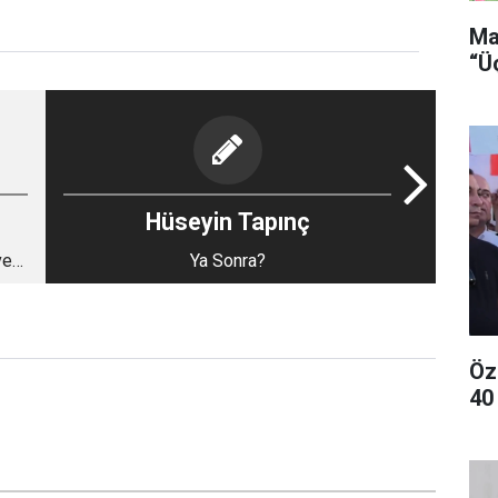
Ma
“Ü
Hüseyin Tapınç
ve
Ya Sonra?
Öz
40 