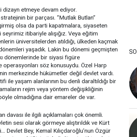
ti dizayn etmeye devam ediyor.
tratejinin bir parçası. “Mutlak Butlan”
rmiş olsa da parti kapatmalara, siyaseten
i seyrimiz itibariyle alışığız. Veya eğitim
erin üniversitelerden atıldığı, ülkeden kaçmak
i dönemleri yaşadık. Lakin bu dönemi geçmişten
SO
kı dönemlerinde bir siyasi figüre
ve operasyonları söz konusuydu. Özel Harp
enin merkezinde hükümetler değil devlet vardı.
tifi ile yaşam alanlarının bu denli daraltıldığı bir
aların rejim veya yöntem değişikliğinin
öyle olmadığına dair emareler de var.
 davası ile ilgili açıklamaları çok önemli.
letin sesi olarak görmeye alıştırıldık ve Kürt
ti… Devlet Bey, Kemal Kılıçdaroğlu’nun Özgür