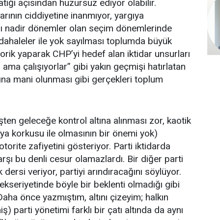
ği açısından huzursuz ediyor olabilir.
arının ciddiyetine inanmıyor, yargıya
ğı nadir dönemler olan seçim dönemlerinde
üdahaleler ile yok sayılması toplumda büyük
torik yaparak CHP’yi hedef alan iktidar unsurları
 ama çalışıyorlar” gibi yakın geçmişi hatırlatan
ına mani olunması gibi gerçekleri toplum
en geleceğe kontrol altına alınması zor, kaotik
i veya korkusu ile olmasının bir önemi yok)
torite zafiyetini gösteriyor. Parti iktidarda
şı bu denli cesur olamazlardı. Bir diğer parti
 dersi veriyor, partiyi arındıracağını söylüyor.
kseriyetinde böyle bir beklenti olmadığı gibi
. Daha önce yazmıştım, altını çizeyim; halkın
parti yönetimi farklı bir çatı altında da aynı