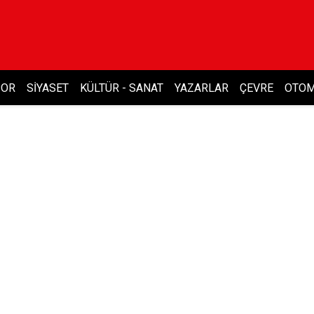
POR
SIYASET
KÜLTÜR - SANAT
YAZARLAR
ÇEVRE
OTOM