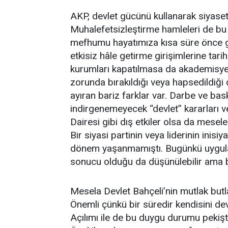
AKP, devlet gücünü kullanarak siyase
Muhalefetsizleştirme hamleleri de bu s
mefhumu hayatımıza kısa süre önce gi
etkisiz hâle getirme girişimlerine tarih
kurumları kapatılmasa da akademisyenl
zorunda bırakıldığı veya hapsedildiğ
ayıran bariz farklar var. Darbe ve bas
indirgenemeyecek “devlet” kararları 
Dairesi gibi dış etkiler olsa da mesel
Bir siyasi partinin veya liderinin inisiya
dönem yaşanmamıştı. Bugünkü uygulam
sonucu olduğu da düşünülebilir ama b
Mesela Devlet Bahçeli’nin mutlak butlan
Önemli çünkü bir süredir kendisini dev
Açılımı ile de bu duygu durumu pekiş