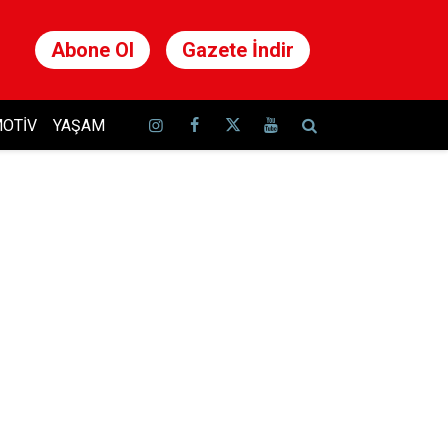
Abone Ol
Gazete İndir
OTIV
YAŞAM