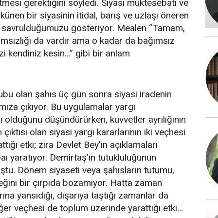
tmesi gerektiğini söyledi. Siyasi müktesebatı ve
künen bir siyasinin itidal, barış ve uzlaşı öneren
me savrulduğumuzu gösteriyor. Mealen “Tamam,
ağımsızlığı da vardır ama o kadar da bağımsız
i kendiniz kesin...” gibi bir anlam
u olan şahıs üç gün sonra siyasi iradenin
ımıza çıkıyor. Bu uygulamalar yargı
rı olduğunu düşündürürken, kuvvetler ayrılığının
çıktısı olan siyasi yargı kararlarının iki veçhesi
tığı etki; zira Devlet Bey’in açıklamaları
baı yaratıyor. Demirtaş’ın tutukluluğunun
ştu. Dönem siyaseti veya şahısların tutumu,
eğini bir çırpıda bozamıyor. Hatta zaman
na yansıdığı, dışarıya taştığı zamanlar da
 diğer veçhesi de toplum üzerinde yarattığı etki…