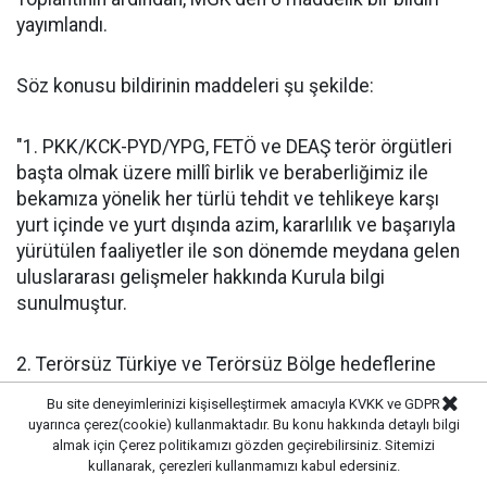
yayımlandı.
Söz konusu bildirinin maddeleri şu şekilde:
"1. PKK/KCK-PYD/YPG, FETÖ ve DEAŞ terör örgütleri
başta olmak üzere millî birlik ve beraberliğimiz ile
bekamıza yönelik her türlü tehdit ve tehlikeye karşı
yurt içinde ve yurt dışında azim, kararlılık ve başarıyla
yürütülen faaliyetler ile son dönemde meydana gelen
uluslararası gelişmeler hakkında Kurula bilgi
sunulmuştur.
2. Terörsüz Türkiye ve Terörsüz Bölge hedeflerine
ulaşma yolunda kaydedilen ilerlemeler ele alınmış;
Bu site deneyimlerinizi kişiselleştirmek amacıyla KVKK ve GDPR
ülkemizin ve bölgemizin güvenlik, istikrar ve refahının
uyarınca çerez(cookie) kullanmaktadır. Bu konu hakkında detaylı bilgi
teminat altına alınması istikametinde tarihî bir
almak için
Çerez politikamızı
gözden geçirebilirsiniz. Sitemizi
kullanarak, çerezleri kullanmamızı kabul edersiniz.
merhaleyi teşkil eden çalışmaların müteakip