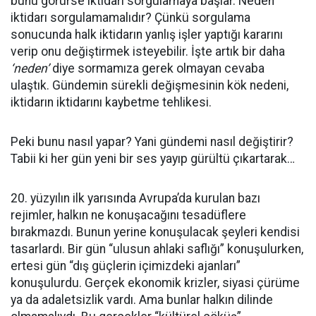
bunu görürse iktidarı sorgulamaya başlar. Neden
iktidarı sorgulamamalıdır? Çünkü sorgulama
sonucunda halk iktidarın yanlış işler yaptığı kararını
verip onu değiştirmek isteyebilir. İşte artık bir daha
‘neden’
diye sormamıza gerek olmayan cevaba
ulaştık. Gündemin sürekli değişmesinin kök nedeni,
iktidarın iktidarını kaybetme tehlikesi.
Peki bunu nasıl yapar? Yani gündemi nasıl değiştirir?
Tabii ki her gün yeni bir ses yayıp gürültü çıkartarak…
20. yüzyılın ilk yarısında Avrupa’da kurulan bazı
rejimler, halkın ne konuşacağını tesadüflere
bırakmazdı. Bunun yerine konuşulacak şeyleri kendisi
tasarlardı. Bir gün “ulusun ahlaki saflığı” konuşulurken,
ertesi gün “dış güçlerin içimizdeki ajanları”
konuşulurdu. Gerçek ekonomik krizler, siyasi çürüme
ya da adaletsizlik vardı. Ama bunlar halkın dilinde