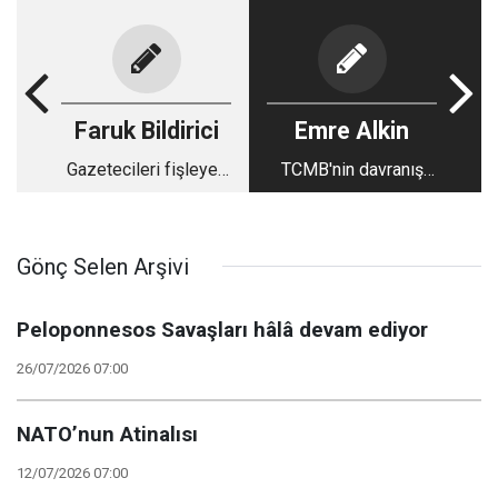
Faruk Bildirici
Emre Alkin
Gazetecileri fişleyen
TCMB'nin davranış
SETA raporu,
şekli kurumsallaşıyor:
Türkiye’deki
Dikkat!
uluslararası medya
Gönç Selen Arşivi
kuruluşlarını nasıl
etkiledi?
Peloponnesos Savaşları hâlâ devam ediyor
26/07/2026 07:00
NATO’nun Atinalısı
12/07/2026 07:00