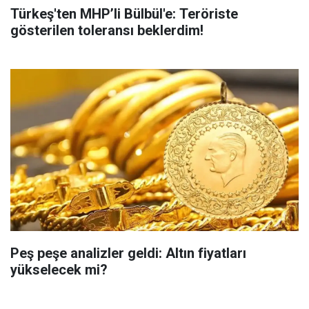
Türkeş'ten MHP’li Bülbül'e: Teröriste
gösterilen toleransı beklerdim!
Peş peşe analizler geldi: Altın fiyatları
yükselecek mi?