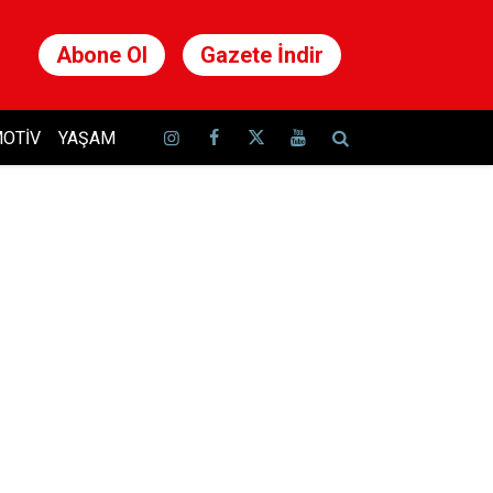
Abone Ol
Gazete İndir
OTIV
YAŞAM