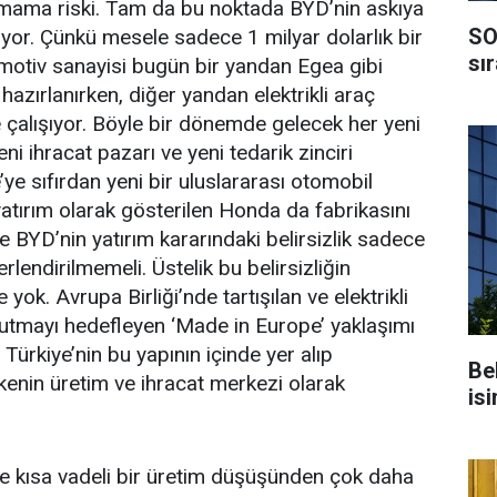
amama riski. Tam da bu noktada BYD’nin askıya
SO
liyor. Çünkü mesele sadece 1 milyar dolarlık bir
sı
omotiv sanayisi bugün bir yandan Egea gibi
azırlanırken, diğer yandan elektrikli araç
çalışıyor. Böyle bir dönemde gelecek her yeni
yeni ihracat pazarı ve yeni tedarik zinciri
’ye sıfırdan yeni bir uluslararası otomobil
atırım olarak gösterilen Honda da fabrikasını
e BYD’nin yatırım kararındaki belirsizlik sadece
rlendirilmemeli. Üstelik bu belirsizliğin
 yok. Avrupa Birliği’nde tartışılan ve elektrikli
 tutmayı hedefleyen ‘Made in Europe’ yaklaşımı
 Türkiye’nin bu yapının içinde yer alıp
Be
nin üretim ve ihracat merkezi olarak
isi
e kısa vadeli bir üretim düşüşünden çok daha