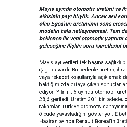
Mayıs ayında otomotiv üretimi ve i
etkisinin payı büyük. Ancak asıl sor
olan Egea'nın üretiminin sona erece
modelin hala netleşmemesi. Tam da 
beklenen ilk yeni otomotiv yatırımı 
geleceğine ilişkin soru işaretlerini 
Mayıs ayı verileri tek başına sağlıkl
iş günü vardı. Bu nedenle üretim, ihra
veya rekabet koşullarıyla açıklamak d
baktığımızda ortaya çıkan sonuçlar art
ediyor. Yılın ilk 5 ayında otomobil ür
28,6 geriledi. Üretim 301 bin adede, 
rakamlar, Türkiye otomotiv sanayisini
ölçüde yavaşladığını gösteriyor. Elbet
Haziran ayında Renault Boreal’in üre