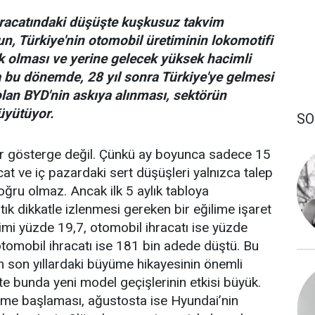
hracatındaki düşüşte kuşkusuz takvim
un, Türkiye'nin otomobil üretiminin lokomotifi
k olması ve yerine gelecek yüksek hacimli
bu dönemde, 28 yıl sonra Türkiye'ye gelmesi
olan BYD'nin askıya alınması, sektörün
büyütüyor.
SO
ı bir gösterge değil. Çünkü ay boyunca sadece 15
cat ve iç pazardaki sert düşüşleri yalnızca talep
oğru olmaz. Ancak ilk 5 aylık tabloya
ık dikkatle izlenmesi gereken bir eğilime işaret
etimi yüzde 19,7, otomobil ihracatı ise yüzde
otomobil ihracatı ise 181 bin adede düştü. Bu
n son yıllardaki büyüme hikayesinin önemli
te bunda yeni model geçişlerinin etkisi büyük.
time başlaması, ağustosta ise Hyundai’nin