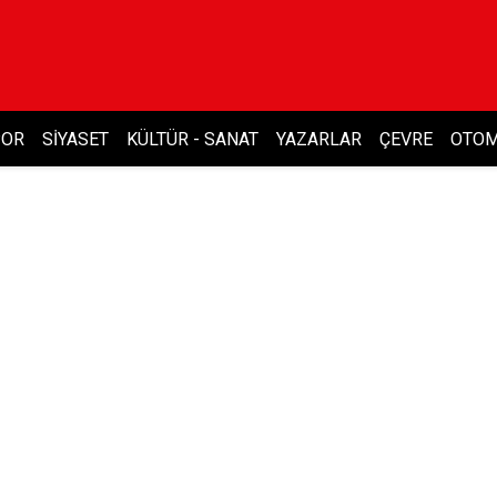
POR
SIYASET
KÜLTÜR - SANAT
YAZARLAR
ÇEVRE
OTOM