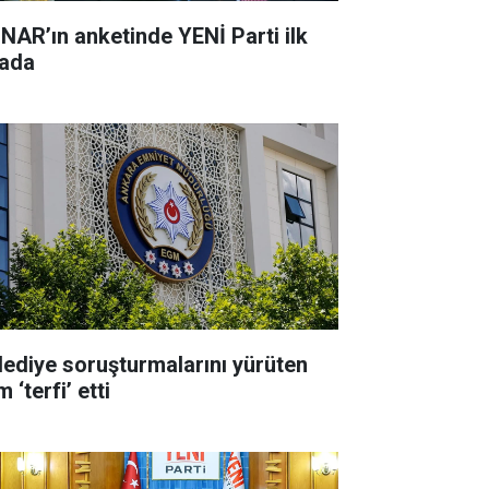
NAR’ın anketinde YENİ Parti ilk
rada
lediye soruşturmalarını yürüten
m ‘terfi’ etti