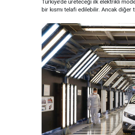
Türkiye’de üreteceği ilk elektrikli mod
bir kısmı telafi edilebilir. Ancak diğer