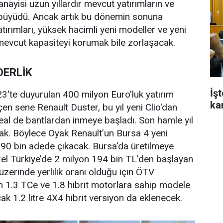
anayisi uzun yıllardır mevcut yatırımların ve
 büyüdü. Ancak artık bu dönemin sonuna
 yatırımları, yüksek hacimli yeni modeller ve yeni
 mevcut kapasiteyi korumak bile zorlaşacak.
DERLİK
İş
023'te duyurulan 400 milyon Euro’luk yatırım
ka
en sene Renault Duster, bu yıl yeni Clio'dan
eal de bantlardan inmeye başladı. Son hamle yıl
cak. Böylece Oyak Renault’un Bursa 4 yeni
390 bin adede çıkacak. Bursa'da üretilmeye
el Türkiye’de 2 milyon 194 bin TL’den başlayan
üzerinde yerlilik oranı olduğu için ÖTV
n 1.3 TCe ve 1.8 hibrit motorlara sahip modele
k 1.2 litre 4X4 hibrit versiyon da eklenecek.