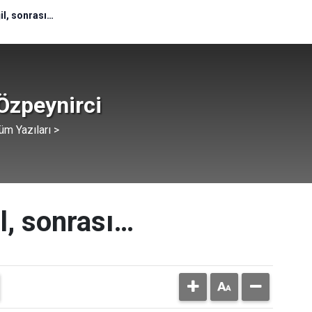
il, sonrası…
Özpeynirci
üm Yazıları >
l, sonrası…