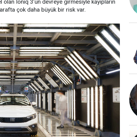
el olan Ioniq 3’ün devreye girmesiyle kayıpların
 tarafta çok daha büyük bir risk var.