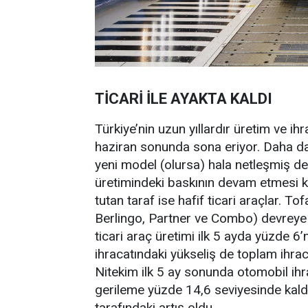
TİCARİ İLE AYAKTA KALDI
Türkiye’nin uzun yıllardır üretim ve ih
haziran sonunda sona eriyor. Daha da 
yeni model (olursa) hala netleşmiş değ
üretimindeki baskının devam etmesi 
tutan taraf ise hafif ticari araçlar. T
Berlingo, Partner ve Combo) devreye a
ticari araç üretimi ilk 5 ayda yüzde 6’n
ihracatındaki yükseliş de toplam ihra
Nitekim ilk 5 ay sonunda otomobil ihr
gerileme yüzde 14,6 seviyesinde kaldı
tarafındaki artış oldu.