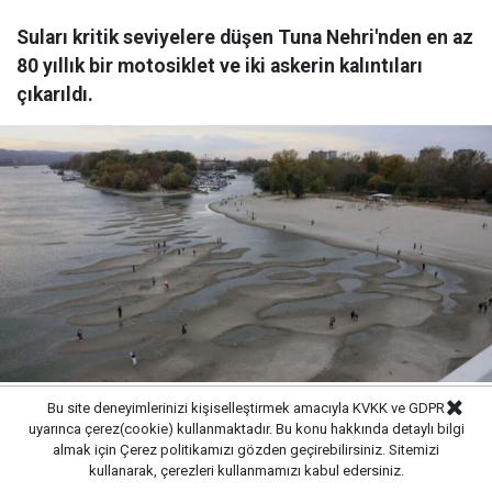
Suları kritik seviyelere düşen Tuna Nehri'nden en az
80 yıllık bir motosiklet ve iki askerin kalıntıları
çıkarıldı.
Bu site deneyimlerinizi kişiselleştirmek amacıyla KVKK ve GDPR
Yayınlanma:
07/08/2026 18:05
uyarınca çerez(cookie) kullanmaktadır. Bu konu hakkında detaylı bilgi
almak için
Çerez politikamızı
gözden geçirebilirsiniz. Sitemizi
kullanarak, çerezleri kullanmamızı kabul edersiniz.