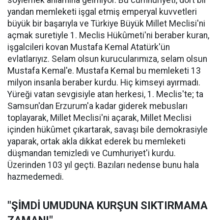
söylemek anlamına gelmiyor. Bu cumhuriyeti, dört bir
yandan memleketi işgal etmiş emperyal kuvvetleri
büyük bir başarıyla ve Türkiye Büyük Millet Meclisi'ni
açmak suretiyle 1. Meclis Hükûmeti'ni beraber kuran,
işgalcileri kovan Mustafa Kemal Atatürk'ün
evlatlarıyız. Selam olsun kurucularımıza, selam olsun
Mustafa Kemal'e. Mustafa Kemal bu memleketi 13
milyon insanla beraber kurdu. Hiç kimseyi ayırmadı.
Yüreği vatan sevgisiyle atan herkesi, 1. Meclis'te; ta
Samsun'dan Erzurum'a kadar giderek mebusları
toplayarak, Millet Meclisi'ni açarak, Millet Meclisi
içinden hükûmet çıkartarak, savaşı bile demokrasiyle
yaparak, ortak akla dikkat ederek bu memleketi
düşmandan temizledi ve Cumhuriyet'i kurdu.
Üzerinden 103 yıl geçti. Bazıları nedense bunu hala
hazmedemedi.
"ŞİMDİ UMUDUNA KURŞUN SIKTIRMAMA