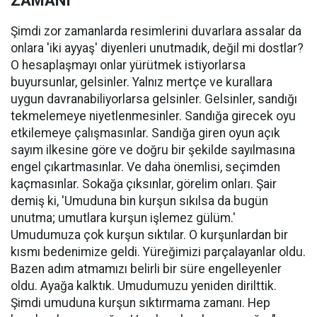
ZAMANI"
Şimdi zor zamanlarda resimlerini duvarlara assalar da
onlara 'iki ayyaş' diyenleri unutmadık, değil mi dostlar?
O hesaplaşmayı onlar yürütmek istiyorlarsa
buyursunlar, gelsinler. Yalnız mertçe ve kurallara
uygun davranabiliyorlarsa gelsinler. Gelsinler, sandığı
tekmelemeye niyetlenmesinler. Sandığa girecek oyu
etkilemeye çalışmasınlar. Sandığa giren oyun açık
sayım ilkesine göre ve doğru bir şekilde sayılmasına
engel çıkartmasınlar. Ve daha önemlisi, seçimden
kaçmasınlar. Sokağa çıksınlar, görelim onları. Şair
demiş ki, 'Umuduna bin kurşun sıkılsa da bugün
unutma; umutlara kurşun işlemez gülüm.'
Umudumuza çok kurşun sıktılar. O kurşunlardan bir
kısmı bedenimize geldi. Yüreğimizi parçalayanlar oldu.
Bazen adım atmamızı belirli bir süre engelleyenler
oldu. Ayağa kalktık. Umudumuzu yeniden dirilttik.
Şimdi umuduna kurşun sıktırmama zamanı. Hep