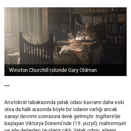
Winston Churchill rolünde Gary Oldman
•••
Aristokrat tabakasında yatak odası kavramı daha eski
olsa da halk arasında böyle bir odanın varlığı ancak
sanayi devrimi sonrasına denk gelmiştir. İngiltere’de
başlayan Viktorya Dönemi'nde (19. yüzyıl), mahremiyet
ve aile değerleri ön plana çıktı. Yatak odası, ailenin