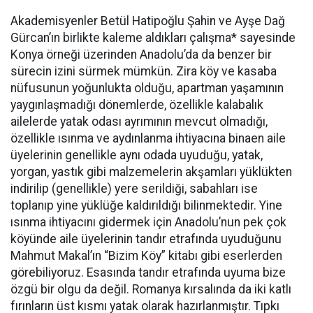
Akademisyenler Betül Hatipoğlu Şahin ve Ayşe Dağ
Gürcan’ın birlikte kaleme aldıkları çalışma* sayesinde
Konya örneği üzerinden Anadolu’da da benzer bir
sürecin izini sürmek mümkün. Zira köy ve kasaba
nüfusunun yoğunlukta olduğu, apartman yaşamının
yaygınlaşmadığı dönemlerde, özellikle kalabalık
ailelerde yatak odası ayrımının mevcut olmadığı,
özellikle ısınma ve aydınlanma ihtiyacına binaen aile
üyelerinin genellikle aynı odada uyuduğu, yatak,
yorgan, yastık gibi malzemelerin akşamları yüklükten
indirilip (genellikle) yere serildiği, sabahları ise
toplanıp yine yüklüğe kaldırıldığı bilinmektedir. Yine
ısınma ihtiyacını gidermek için Anadolu’nun pek çok
köyünde aile üyelerinin tandır etrafında uyuduğunu
Mahmut Makal’ın “Bizim Köy” kitabı gibi eserlerden
görebiliyoruz. Esasında tandır etrafında uyuma bize
özgü bir olgu da değil. Romanya kırsalında da iki katlı
fırınların üst kısmı yatak olarak hazırlanmıştır. Tıpkı