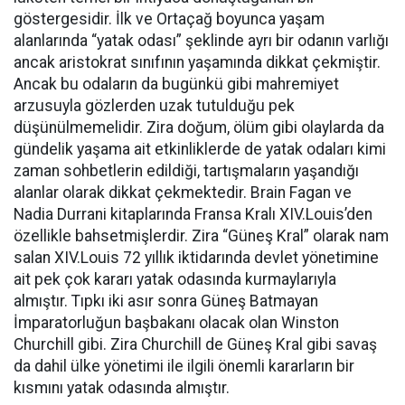
göstergesidir. İlk ve Ortaçağ boyunca yaşam
alanlarında “yatak odası” şeklinde ayrı bir odanın varlığı
ancak aristokrat sınıfının yaşamında dikkat çekmiştir.
Ancak bu odaların da bugünkü gibi mahremiyet
arzusuyla gözlerden uzak tutulduğu pek
düşünülmemelidir. Zira doğum, ölüm gibi olaylarda da
gündelik yaşama ait etkinliklerde de yatak odaları kimi
zaman sohbetlerin edildiği, tartışmaların yaşandığı
alanlar olarak dikkat çekmektedir. Brain Fagan ve
Nadia Durrani kitaplarında Fransa Kralı XIV.Louis’den
özellikle bahsetmişlerdir. Zira “Güneş Kral” olarak nam
salan XIV.Louis 72 yıllık iktidarında devlet yönetimine
ait pek çok kararı yatak odasında kurmaylarıyla
almıştır. Tıpkı iki asır sonra Güneş Batmayan
İmparatorluğun başbakanı olacak olan Winston
Churchill gibi. Zira Churchill de Güneş Kral gibi savaş
da dahil ülke yönetimi ile ilgili önemli kararların bir
kısmını yatak odasında almıştır.