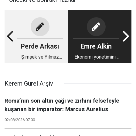
Perde Arkası
Emre Alkin
Şimşek ve Yılmaz
Ekonomi yönetiminin
belirlenen orana itiraz
algı çabası takdire
etti: TÜRK-İŞ
şayan
başkanının brüt 50
Kerem Gürel Arşivi
liralık zaferi
Roma’nın son altın çağı ve zırhını felsefeyle
kuşanan bir imparator: Marcus Aurelius
02/08/2026 07:00