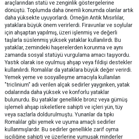
araçlarından statü ve zenginlik göstergelerine
dönüştü. Toplumda daha önemli konumda olanlar artık
daha yüksekte uyuyorlardı. Örneğin Antik Mısırlılar,
yataklara büyük önem verirlerdi. Firavunlar ve soylular
için ahşaptan yapılmış, üzeri işlenmiş ve değerli
taşlarla süslenmiş yüksek yataklar kullanılırdı. Bu
yataklar, zemindeki haşerelerden korunma ve aynı
zamanda sosyal statüyü vurgulama amacı taşıyordu.
Yastık olarak ise oyulmuş ahşap veya fildişi destekler
kullanılırdı. Romalılar da yataklara büyük değer verirdi.
Yemek yeme ve sosyalleşme amacıyla kullanılan
"triclinium" adı verilen alçak sedirler yaygınken, yatak
odalarında daha yüksek ve konforlu yataklar
bulunurdu. Bu yataklar genellikle bronz veya gümüş
işlemeli ahşap iskeletlere sahipti ve içleri yün, tüy
veya sazlarla doldurulmuştu. Yunanlar da tıpkı
Romalılar gibi yemek ve uyuma amaçlı sedirler
kullanmışlardır. Bu sedirler genellikle zarif oyma
işçiliğine sahipti ve üzerlerine yumuşak minderler