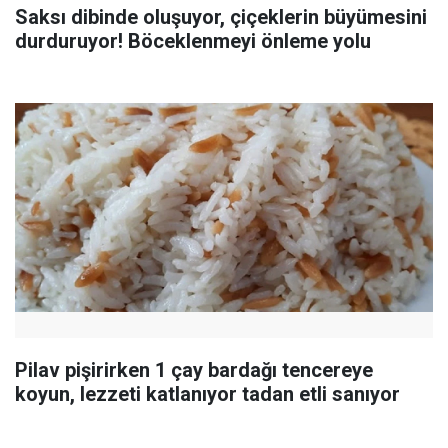
Saksı dibinde oluşuyor, çiçeklerin büyümesini
durduruyor! Böceklenmeyi önleme yolu
Pilav pişirirken 1 çay bardağı tencereye
koyun, lezzeti katlanıyor tadan etli sanıyor