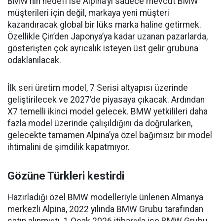
BMW’nin hedefi ise Alpina’yı sadece mevcut BMW
müşterileri için değil, markaya yeni müşteri
kazandıracak global bir lüks marka haline getirmek.
Özellikle Çin’den Japonya’ya kadar uzanan pazarlarda,
gösterişten çok ayrıcalık isteyen üst gelir grubuna
odaklanılacak.
İlk seri üretim model, 7 Serisi altyapısı üzerinde
geliştirilecek ve 2027’de piyasaya çıkacak. Ardından
X7 temelli ikinci model gelecek. BMW yetkilileri daha
fazla model üzerinde çalışıldığını da doğrularken,
gelecekte tamamen Alpina’ya özel bağımsız bir model
ihtimalini de şimdilik kapatmıyor.
Gözüne Türkleri kestirdi
Hazırladığı özel BMW modelleriyle ünlenen Almanya
merkezli Alpina, 2022 yılında BMW Grubu tarafından
satın alınmıştı. 1 Ocak 2026 itibarıyla ise BMW Grubu