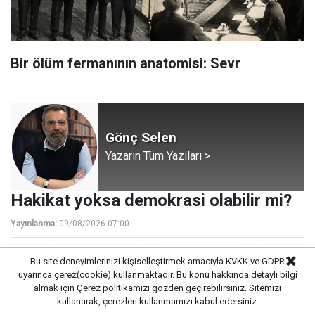
Bir ölüm fermanının anatomisi: Sevr
Gönç Selen
Yazarın Tüm Yazıları >
Hakikat yoksa demokrasi olabilir mi?
Yayınlanma:
09/08/2026 07:00
Bu site deneyimlerinizi kişiselleştirmek amacıyla KVKK ve GDPR
uyarınca çerez(cookie) kullanmaktadır. Bu konu hakkında detaylı bilgi
almak için
Çerez politikamızı
gözden geçirebilirsiniz. Sitemizi
HERKESİN KENDİ GERÇEĞİ
kullanarak, çerezleri kullanmamızı kabul edersiniz.