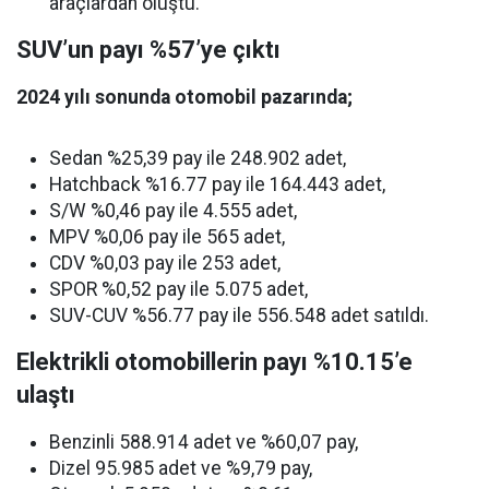
araçlardan oluştu.
SUV’un payı %57’ye çıktı
2024 yılı sonunda otomobil pazarında;
Sedan %25,39 pay ile 248.902 adet,
Hatchback %16.77 pay ile 164.443 adet,
S/W %0,46 pay ile 4.555 adet,
MPV %0,06 pay ile 565 adet,
CDV %0,03 pay ile 253 adet,
SPOR %0,52 pay ile 5.075 adet,
SUV-CUV %56.77 pay ile 556.548 adet satıldı.
Elektrikli otomobillerin payı %10.15’e
ulaştı
Benzinli 588.914 adet ve %60,07 pay,
Dizel 95.985 adet ve %9,79 pay,