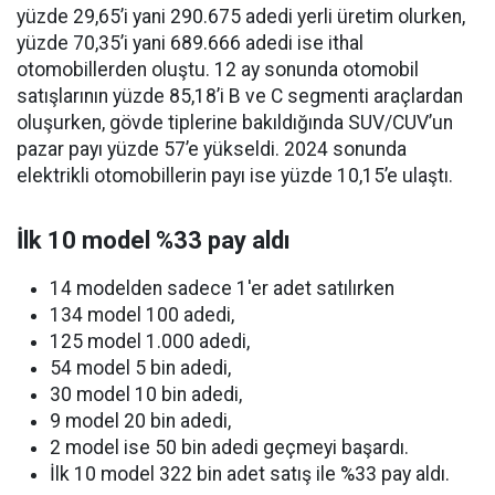
yüzde 29,65’i yani 290.675 adedi yerli üretim olurken,
yüzde 70,35’i yani 689.666 adedi ise ithal
otomobillerden oluştu. 12 ay sonunda otomobil
satışlarının yüzde 85,18’i B ve C segmenti araçlardan
oluşurken, gövde tiplerine bakıldığında SUV/CUV’un
pazar payı yüzde 57’e yükseldi. 2024 sonunda
elektrikli otomobillerin payı ise yüzde 10,15’e ulaştı.
İlk 10 model %33 pay aldı
14 modelden sadece 1'er adet satılırken
134 model 100 adedi,
125 model 1.000 adedi,
54 model 5 bin adedi,
30 model 10 bin adedi,
9 model 20 bin adedi,
2 model ise 50 bin adedi geçmeyi başardı.
İlk 10 model 322 bin adet satış ile %33 pay aldı.