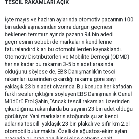
TESCİL RAKAMLARI AÇIK
İşte mayıs ve haziran aylarında otomotiv pazarının 100
bin adedi aşmasından sonra durgun geçmesi
beklenen temmuz ayında pazarın 94 bin adedi
geçmesinin sebebi de markaların kendilerine
faturalandırdıkları bu otomobillerden kaynaklandı.
Otomotiv Distribütörleri ve Mobilite Derneği (ODMD)
her ne kadar bu rakamın 3-5 bin adet arasında
olduğunu söylese de, EBS Danışmanlık’ın tescil
rakamları üzerinden çıkardığı rakama göre sayı
yaklaşık 23 bin adet civarında. Bu konuda her kafadan
farklı sesler çıktığını söyleyen EBS Danışmanlık Genel
Müdürü Erol Şahin, “Ancak tescil rakamları üzerinden
çıkardığımız rakamlarda bu sayının 23 bin adet olduğu
görülüyor. Yani markaların stoğunda şu an kendi
adlarına tescilli yaklaşık 23 bin plakalı ve sıfır km 2.el
otomobil bulunmakta. Özellikle ağustos-ekim ayları
arasında bu araçların ikinci elde satışına şahit