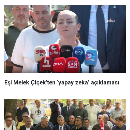
Eşi Melek Çiçek'ten ‘yapay zeka’ açıklaması