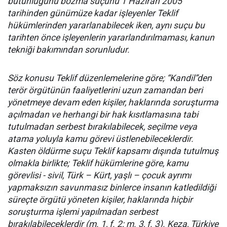
bütünlüğünü bozma suçunu 1 Haziran 2005
tarihinden günümüze kadar işleyenler Teklif
hükümlerinden yararlanabilecek iken, aynı suçu bu
tarihten önce işleyenlerin yararlandırılmaması, kanun
tekniği bakımından sorunludur.
Söz konusu Teklif düzenlemelerine göre; “Kandil”den
terör örgütünün faaliyetlerini uzun zamandan beri
yönetmeye devam eden kişiler, haklarında soruşturma
açılmadan ve herhangi bir hak kısıtlamasına tabi
tutulmadan serbest bırakılabilecek, seçilme veya
atama yoluyla kamu görevi üstlenebileceklerdir.
Kasten öldürme suçu Teklif kapsamı dışında tutulmuş
olmakla birlikte; Teklif hükümlerine göre, kamu
görevlisi - sivil, Türk – Kürt, yaşlı – çocuk ayrımı
yapmaksızın savunmasız binlerce insanın katledildiği
süreçte örgütü yöneten kişiler, haklarında hiçbir
soruşturma işlemi yapılmadan serbest
bırakılabileceklerdir (m. 1, f. 2; m. 3, f. 3). Keza, Türkiye