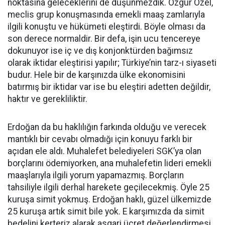
noktasına geleceklerini de düşünmezdik. Özgür Özel,
meclis grup konuşmasında emekli maaş zamlarıyla
ilgili konuştu ve hükümeti eleştirdi. Böyle olması da
son derece normaldir. Bir defa, işin ucu tencereye
dokunuyor ise iç ve dış konjonktürden bağımsız
olarak iktidar eleştirisi yapılır; Türkiye’nin tarz-ı siyaseti
budur. Hele bir de karşınızda ülke ekonomisini
batırmış bir iktidar var ise bu eleştiri adetten değildir,
haktır ve gerekliliktir.
Erdoğan da bu haklılığın farkında olduğu ve verecek
mantıklı bir cevabı olmadığı için konuyu farklı bir
açıdan ele aldı. Muhalefet belediyeleri SGK’ya olan
borçlarını ödemiyorken, ana muhalefetin lideri emekli
maaşlarıyla ilgili yorum yapamazmış. Borçların
tahsiliyle ilgili derhal harekete geçilecekmiş. Öyle 25
kuruşa simit yokmuş. Erdoğan haklı, güzel ülkemizde
25 kuruşa artık simit bile yok. E karşımızda da simit
bedelini kerteriz alarak asgari ücret değerlendirmesi