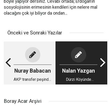
böyle yapıyor dersiniz. Cevabı ortada; Erdoğan’ın
sosyolojisinin erimesinin kendileri için nelere mal
olacağını çok iyi biliyor da ondan…
Önceki ve Sonraki Yazılar
Nuray Babacan
Nalan Yazgan
AKP transfer peşinde:
Dürzi Köyünde
Belediye başkanı ve
Kurulan Oyun
vekil kulisleri...:
Bölgesel Ateşi
Harlayabilir
Boray Acar Arşivi