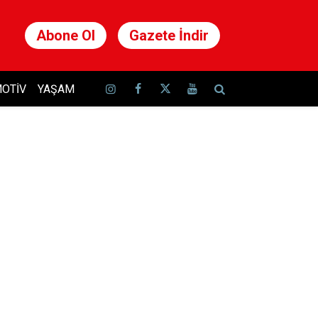
Abone Ol
Gazete İndir
OTIV
YAŞAM