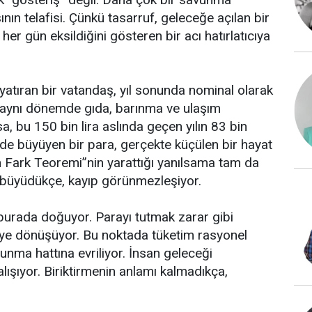
n telafisi. Çünkü tasarruf, geleceğe açılan bir
her gün eksildiğini gösteren bir acı hatırlatıcıya
 yatıran bir vatandaş, yıl sonunda nominal olarak
 aynı dönemde gıda, barınma ve ulaşım
a, bu 150 bin lira aslında geçen yılın 83 bin
inde büyüyen bir para, gerçekte küçülen bir hayat
 Fark Teoremi”nin yarattığı yanılsama tam da
 büyüdükçe, kayıp görünmezleşiyor.
urada doğuyor. Parayı tutmak zarar gibi
liye dönüşüyor. Bu noktada tüketim rasyonel
vunma hattına evriliyor. İnsan geleceği
ışıyor. Biriktirmenin anlamı kalmadıkça,