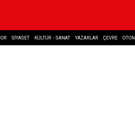
POR
SIYASET
KÜLTÜR - SANAT
YAZARLAR
ÇEVRE
OTOM