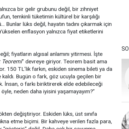
alnızca bir gelir grubunu değil, bir zihniyet
fun, temkinli tüketimin kültürel bir karşılığı
ünü… Bunlar lüks değil, hayatın tadını çıkarmak için
Yükselen enflasyon yalnızca fiyat etiketlerini
SO
ğil; fiyatların algısal anlamını yitirmesi. İşte
k Teoremi
” devreye giriyor. Teorem basit ama
. 150 TL’lik farkın, eskiden sinema bileti ya da
e kaldı. Bugün o fark, göz ucuyla geçilen bir
k. İnsan, o farkı biriktirerek elde edebileceği
öyle, neden daha iyisini yaşamayayım?”
ökten değiştiriyor. Eskiden lüks, üst sınıfa
ikna etme biçimi. Bir kahveye verilen fazla para,
ık “gösteriş” değil. Daha çok bir savunma