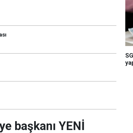
ası
SG
ya
diye başkanı YENİ