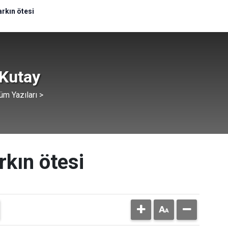
rkın ötesi
 Kutay
üm Yazıları >
rkın ötesi