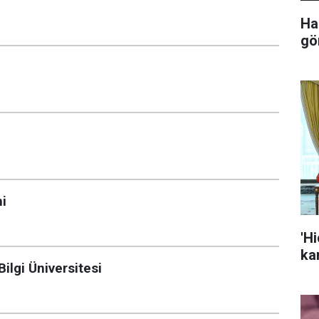
Ha
gö
hi
'H
kar
ilgi Üniversitesi