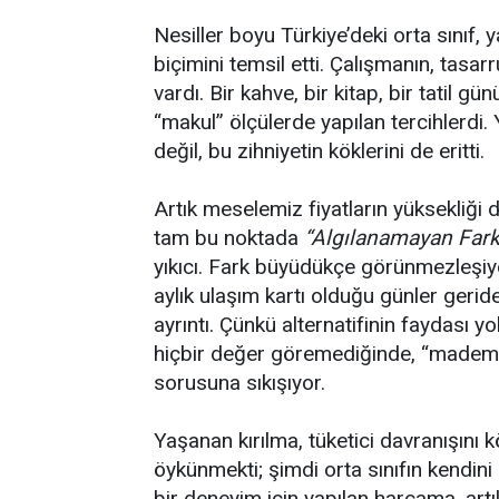
Nesiller boyu Türkiye’deki orta sınıf, y
biçimini temsil etti. Çalışmanın, tasarru
vardı. Bir kahve, bir kitap, bir tatil g
“makul” ölçülerde yapılan tercihlerdi. 
değil, bu zihniyetin köklerini de eritti.
Artık meselemiz fiyatların yüksekliği de
tam bu noktada
“Algılanamayan Far
yıkıcı. Fark büyüdükçe görünmezleşiyor
aylık ulaşım kartı olduğu günler gerid
ayrıntı. Çünkü alternatifinin faydası yo
hiçbir değer göremediğinde, “madem 
sorusuna sıkışıyor.
Yaşanan kırılma, tüketici davranışını k
öykünmekti; şimdi orta sınıfın kendini 
bir deneyim için yapılan harcama, art