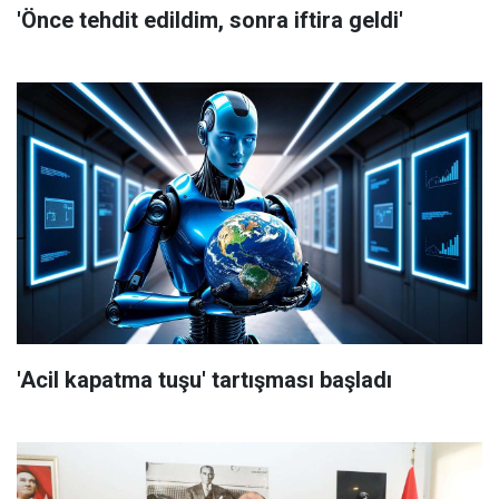
'Önce tehdit edildim, sonra iftira geldi'
'Acil kapatma tuşu' tartışması başladı