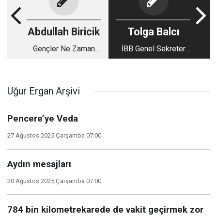
Abdullah Biricik
Tolga Balcı
Gençler Ne Zaman
İBB Genel Sekreter
Oynayacak?
yardımcısı Alpay'ın
savunması: Görevde
olmadığı zamandan
Uğur Ergan Arşivi
kalma ihaleler ile İBB
görevlilerini araması
Pencere’ye Veda
soruldu
27 Ağustos 2025 Çarşamba 07:00
Aydın mesajları
20 Ağustos 2025 Çarşamba 07:00
784 bin kilometrekarede de vakit geçirmek zor