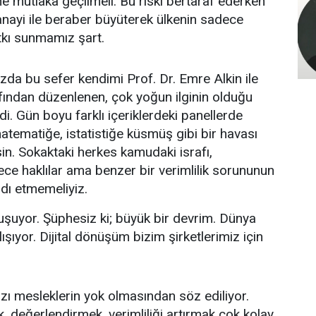
üne mutlaka geçilmeli. Bu riski bertaraf ederken
sanayi ile beraber büyüterek ülkenin sadece
tkı sunmamız şart.
zda bu sefer kendimi Prof. Dr. Emre Alkin ile
afından düzenlenen, çok yoğun ilginin olduğu
idi. Gün boyu farklı içeriklerdeki panellerde
 matematiğe, istatistiğe küsmüş gibi bir havası
n. Sokaktaki herkes kamudaki israfı,
ece haklılar ama benzer bir verimlilik sorununun
dı etmemeliyiz.
şuyor. Şüphesiz ki; büyük bir devrim. Dünya
ıyor. Dijital dönüşüm bizim şirketlerimiz için
zı mesleklerin yok olmasından söz ediliyor.
 değerlendirmek, verimliliği artırmak çok kolay