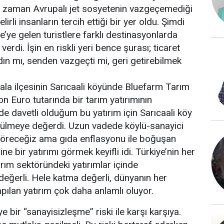
ir zaman Avrupalı jet sosyetenin vazgeçemediği
irli insanların tercih ettiği bir yer oldu. Şimdi
kiye’ye gelen turistlere farklı destinasyonlarda
erdi. İşin en riskli yeri bence şurası; ticaret
ırdın mı, senden vazgeçti mi, geri getirebilmek
sala ilçesinin Sarıcaali köyünde Bluefarm Tarım
n Euro tutarında bir tarım yatırımının
e davetli olduğum bu yatırım için Sarıcaali köy
rülmeye değerdi. Uzun vadede köylü-sanayici
u göreceğiz ama gıda enflasyonu ile boğuşan
e bir yatırımı görmek keyifli idi. Türkiye’nin her
arım sektöründeki yatırımlar içinde
ğerli. Hele katma değerli, dünyanın her
apılan yatırım çok daha anlamlı oluyor.
ye bir “sanayisizleşme” riski ile karşı karşıya.