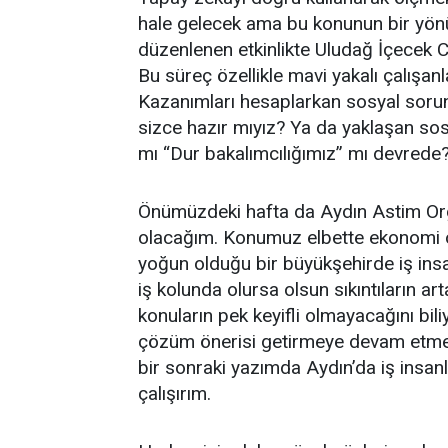
hale gelecek ama bu konunun bir yönü
düzenlenen etkinlikte Uludağ İçecek C
Bu süreç özellikle mavi yakalı çalışanla
Kazanımları hesaplarkan sosyal sorun
sizce hazır mıyız? Ya da yaklaşan so
mı “Dur bakalımcılığımız” mı devrede
Önümüzdeki hafta da Aydın Astim Orga
olacağım. Konumuz elbette ekonomi o
yoğun olduğu bir büyükşehirde iş insan
iş kolunda olursa olsun sıkıntıların a
konuların pek keyifli olmayacağını b
çözüm önerisi getirmeye devam etmel
bir sonraki yazımda Aydın’da iş insanl
çalışırım.