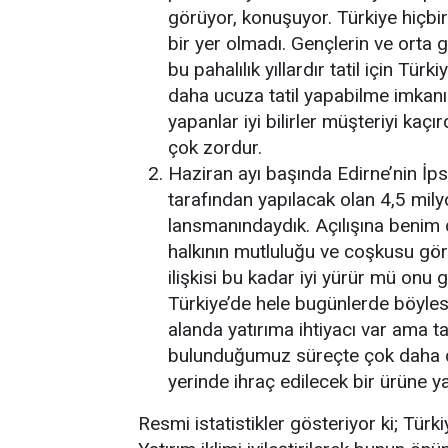
görüyor, konuşuyor. Türkiye hiçb
bir yer olmadı. Gençlerin ve orta gel
bu pahalılık yıllardır tatil için Tür
daha ucuza tatil yapabilme imkanı v
yapanlar iyi bilirler müşteriyi kaç
çok zordur.
Haziran ayı başında Edirne’nin İp
tarafından yapılacak olan 4,5 milyo
lansmanındaydık. Açılışına benim d
halkının mutluluğu ve coşkusu gö
ilişkisi bu kadar iyi yürür mü on
Türkiye’de hele bugünlerde böylesin
alanda yatırıma ihtiyacı var ama t
bulunduğumuz süreçte çok daha de
yerinde ihraç edilecek bir ürüne y
Resmi istatistikler gösteriyor ki; Türki