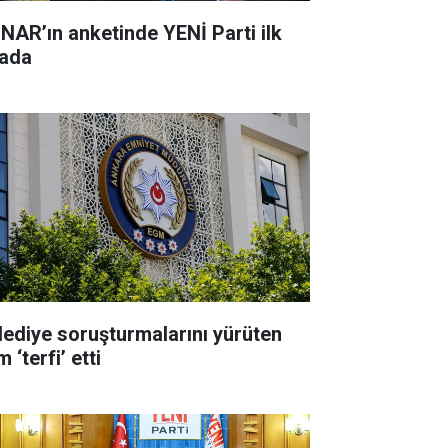
NAR’ın anketinde YENİ Parti ilk
rada
lediye soruşturmalarını yürüten
m ‘terfi’ etti