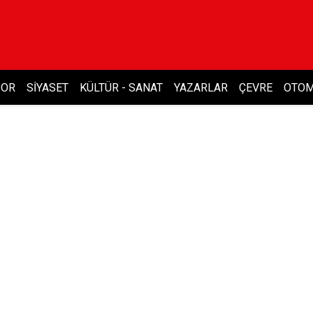
POR
SIYASET
KÜLTÜR - SANAT
YAZARLAR
ÇEVRE
OTOM