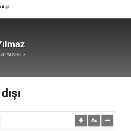
 dışı
Yılmaz
üm Yazıları >
dışı