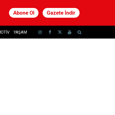
Abone Ol
Gazete İndir
OTIV
YAŞAM