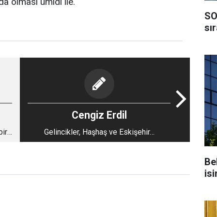
a olması ümidi ile.
SO
sı
Cengiz Erdil
bir
Gelincikler, Haşhaş ve Eskişehir…
Be
isi