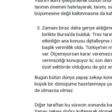
Yatırım iklimi iyileştirilerek bunun ön
tarımın önemini hatırlayarak, tarımı, 
büyümesine değil kalkınmasına da ka
Zamanı biraz daha geriye aldığımı
birlikte Bursa’da bulduk. Trex tar
etkinliğin ana konusu dijitalleşme 
başlık verimlilik oldu. Türkiye’nin
var. Ölçemiyorsan karar veremezsi
verimsizliği konuşuyor ki; son der
özel sektörde olduğunu da göz ar
Bugün bütün dünya yapay zekayı konu
büyük bir dönüşüme hazırlanmaya çalış
de olmazsa olmaz.
Diğer taraftan bu sürecin sonunda ba
Yapay zekayı doğru kullanarak ölçmek,