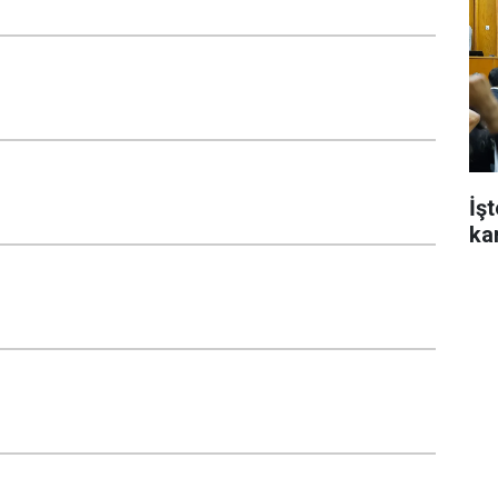
İş
ka