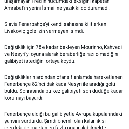
ulaşamayan Fred’in hücumdaki eksiğini kapatan
Amrabat’ın yerini İsmail ne yazık ki dolduramadı.
Slavia Fenerbahçe’yi kendi sahasına kilitlerken
Livakoviç gole izin vermeyen isimdi.
Değişiklik için 78’e kadar bekleyen Mourinho, Kahveci
ve Nesyri’yi oyuna alarak beraberliğe razı olmadığını
galibiyet istediğini ortaya koydu.
Değişikliklerin ardından ofansif anlamda hareketlenen
Fenerbahçe 82’nci dakikada Nesyri ile aradığı golü
buldu. Sonrasında bu kez galibiyeti son düdüğe kadar
korumayı başardı.
Fenerbahçe aldığı bu galibiyetle Avrupa kupalarındaki
şansını sürdürdü. Şimdi önemli olan kalan ikisi
içerdeki üç maçtan en fazla puanı alabilmekte.