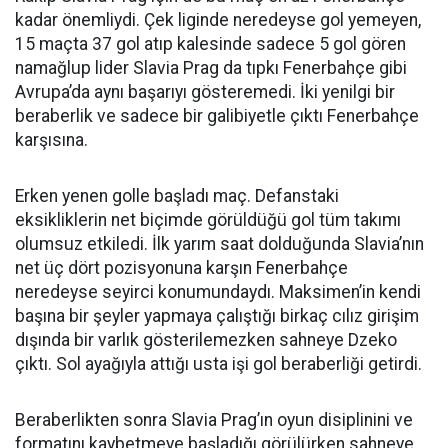
kadar önemliydi. Çek liginde neredeyse gol yemeyen,
15 maçta 37 gol atıp kalesinde sadece 5 gol gören
namağlup lider Slavia Prag da tıpkı Fenerbahçe gibi
Avrupa’da aynı başarıyı gösteremedi. İki yenilgi bir
beraberlik ve sadece bir galibiyetle çıktı Fenerbahçe
karşısına.
Erken yenen golle başladı maç. Defanstaki
eksikliklerin net biçimde görüldüğü gol tüm takımı
olumsuz etkiledi. İlk yarım saat dolduğunda Slavia’nın
net üç dört pozisyonuna karşın Fenerbahçe
neredeyse seyirci konumundaydı. Maksimen’in kendi
başına bir şeyler yapmaya çalıştığı birkaç cılız girişim
dışında bir varlık gösterilemezken sahneye Dzeko
çıktı. Sol ayağıyla attığı usta işi gol beraberliği getirdi.
Beraberlikten sonra Slavia Prag’ın oyun disiplinini ve
formatını kaybetmeye başladığı görülürken sahneye