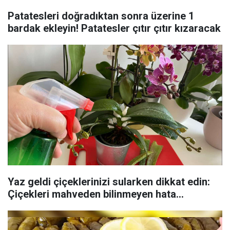
Patatesleri doğradıktan sonra üzerine 1
bardak ekleyin! Patatesler çıtır çıtır kızaracak
Yaz geldi çiçeklerinizi sularken dikkat edin:
Çiçekleri mahveden bilinmeyen hata...