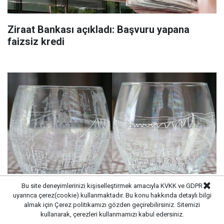
Ziraat Bankası açıkladı: Başvuru yapana
faizsiz kredi
Bu site deneyimlerinizi kişiselleştirmek amacıyla KVKK ve GDPR
uyarınca çerez(cookie) kullanmaktadır. Bu konu hakkında detaylı bilgi
Bardaklarda oluşan kireç lekelerini ortadan
almak için
Çerez politikamızı
gözden geçirebilirsiniz. Sitemizi
kullanarak, çerezleri kullanmamızı kabul edersiniz.
kaldıran yöntem