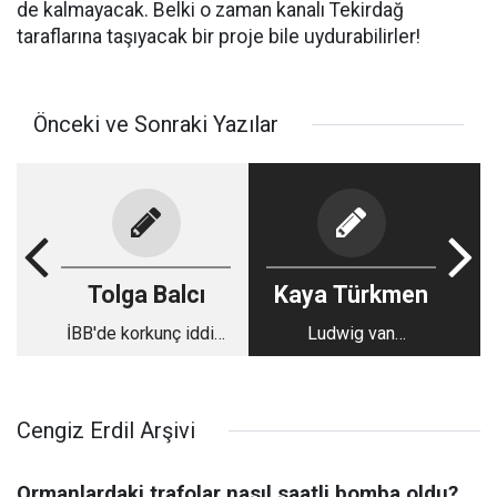
de kalmayacak. Belki o zaman kanalı Tekirdağ
taraflarına taşıyacak bir proje bile uydurabilirler!
Önceki ve Sonraki Yazılar
Tolga Balcı
Kaya Türkmen
İBB'de korkunç iddia:
Ludwig van
İmamoğlu tutuklandı,
Beethoven:
kayyım bekleyen
Senfonilerle Yazılan
şefler liste hazırlayıp
Devrim
Cengiz Erdil Arşivi
mobbinge başladı
Ormanlardaki trafolar nasıl saatli bomba oldu?