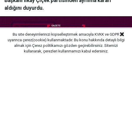
Başkanı İlkay Çiçek partisinden ayrılma kararı
aldığını duyurdu.
Bu site deneyimlerinizi kişiselleştirmek amacıyla KVKK ve GDPR
uyarınca çerez(cookie) kullanmaktadır. Bu konu hakkında detaylı bilgi
almak için
Çerez politikamızı
gözden geçirebilirsiniz. Sitemizi
kullanarak, çerezleri kullanmamızı kabul edersiniz.
Yayınlanma:
10/08/2026 09:02
GAZETE PENCERE -
Tutuklanan Menderes Belediye