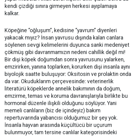
kendi çizdiği sınıra girmeyen herkesi ayıplamaya
kalkar.
Köpeğine “oğluşum”, kedisine “yavrum” diyenleri
yakacak mıyız? İnsan yavrusu dışında kalan canlara
söylenen sevgi kelimelerini duyunca sanki medeniyet
çökmüş gibi davranmamızın nedeni cahillik değil mi!
Bir dişi köpek doğumdan sonra yavrusunu yalarken,
emzirirken, yanına toplarken, korurken dişi insanla aynı
biyolojik saatte buluşuyor: Oksitosin ve prolaktin onda
da var. Okuduklarım çerçevesinde: veterinerlik
literatürü köpeklerde annelik bakımının da doğum,
emzirme, temas ve koruma davranışlarıyla birlikte bu
hormonal düzenle ilişkili olduğunu söylüyor. Yani
memeli canlıların (biz de içindeyiz) bakım
repertuvarında yabancısı olduğumuz bir şey yok.
İnsanla hayvan arasında küçültücü bir uçurum
bulunmuyor, tam tersine canlılar kategorisindeki