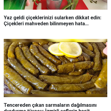
Yaz geldi çiçeklerinizi sularken dikkat edin:
Çiçekleri mahveden bilinmeyen hata...
Tencereden çıkan sarmaların dağılmasını
durdurma tüyosu: İzmirli şeflerin basit