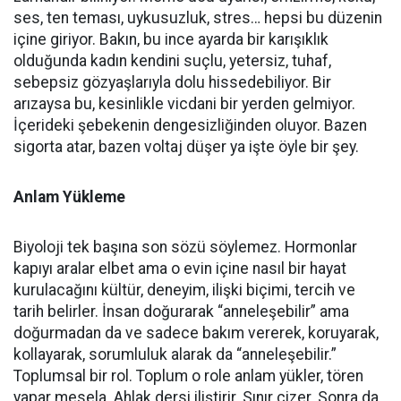
ses, ten teması, uykusuzluk, stres… hepsi bu düzenin
içine giriyor. Bakın, bu ince ayarda bir karışıklık
olduğunda kadın kendini suçlu, yetersiz, tuhaf,
sebepsiz gözyaşlarıyla dolu hissedebiliyor. Bir
arızaysa bu, kesinlikle vicdani bir yerden gelmiyor.
İçerideki şebekenin dengesizliğinden oluyor. Bazen
sigorta atar, bazen voltaj düşer ya işte öyle bir şey.
Anlam Yükleme
Biyoloji tek başına son sözü söylemez. Hormonlar
kapıyı aralar elbet ama o evin içine nasıl bir hayat
kurulacağını kültür, deneyim, ilişki biçimi, tercih ve
tarih belirler. İnsan doğurarak “anneleşebilir” ama
doğurmadan da ve sadece bakım vererek, koruyarak,
kollayarak, sorumluluk alarak da “anneleşebilir.”
Toplumsal bir rol. Toplum o role anlam yükler, tören
yapar mesela. Ahlak dersi iliştirir. Sınır çizer. Sonra da