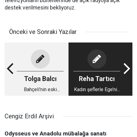
televizyonların bültenlerinde de açık radyoya açık
destek verilmesini bekliyoruz.
Önceki ve Sonraki Yazılar
Tolga Balcı
Reha Tartıcı
Bahçeli'nin eski
Kadın şeflerle Ege’nin
koruma müdürü de
kalbi Didim’de lezzet
Yenidoğan çetesi
dolu buluşmalar
iddianamesinde
Cengiz Erdil Arşivi
sanık: Bir bebeğin
ölümü ile suçlanıyor
Odysseus ve Anadolu mübalağa sanatı