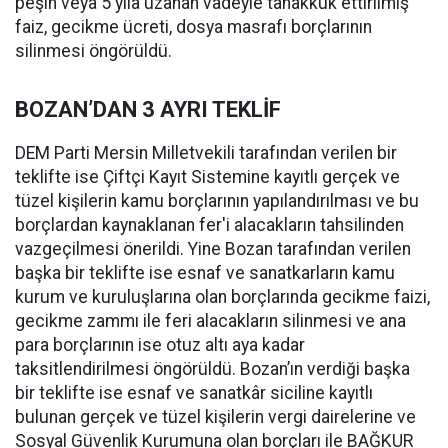
peşin veya 5 yıla uzanan vadeyle tahakkuk ettirilmiş
faiz, gecikme ücreti, dosya masrafı borçlarının
silinmesi öngörüldü.
BOZAN’DAN 3 AYRI TEKLİF
DEM Parti Mersin Milletvekili tarafından verilen bir
teklifte ise Çiftçi Kayıt Sistemine kayıtlı gerçek ve
tüzel kişilerin kamu borçlarının yapılandırılması ve bu
borçlardan kaynaklanan fer'i alacakların tahsilinden
vazgeçilmesi önerildi. Yine Bozan tarafından verilen
başka bir teklifte ise esnaf ve sanatkarların kamu
kurum ve kuruluşlarına olan borçlarında gecikme faizi,
gecikme zammı ile feri alacakların silinmesi ve ana
para borçlarının ise otuz altı aya kadar
taksitlendirilmesi öngörüldü. Bozan’ın verdiği başka
bir teklifte ise esnaf ve sanatkâr siciline kayıtlı
bulunan gerçek ve tüzel kişilerin vergi dairelerine ve
Sosyal Güvenlik Kurumuna olan borçları ile BAĞKUR