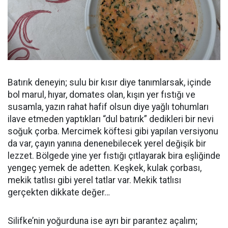
Batırık deneyin; sulu bir kısır diye tanımlarsak, içinde
bol marul, hıyar, domates olan, kışın yer fıstığı ve
susamla, yazın rahat hafif olsun diye yağlı tohumları
ilave etmeden yaptıkları “dul batırık” dedikleri bir nevi
soğuk çorba. Mercimek köftesi gibi yapılan versiyonu
da var, çayın yanına denenebilecek yerel değişik bir
lezzet. Bölgede yine yer fıstığı çıtlayarak bira eşliğinde
yengeç yemek de adetten. Keşkek, kulak çorbası,
mekik tatlısı gibi yerel tatlar var. Mekik tatlısı
gerçekten dikkate değer…
Silifke’nin yoğurduna ise ayrı bir parantez açalım;