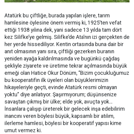
Atatürk bu çiftliğe, burada yapılan işlere, tarım
hamlesine öylesine önem vermiş ki, 1925’ten vefat
ettiği 1938 yılına dek, yani sadece 13 yılda tam dört
kez Silifke’ye gelmiş. Silifke’de Ata’nın izi gerçekten de
her yerde hissediliyor. Kentin ortasında buna dair bir
anıt olmasının yanı sıra, çiftliği gezerken buranın
yeniden ayağa kaldırılmasında ve bugünkü çağdaş
şekliyle ziyarete ve üretime tekrar açılmasında büyük
emeği olan Hatice Okur Dönüm, “Bizim çocukluğumuz
bu kooperatifin ilk üyeleri olan büyüklerimizin
hikayeleriyle geçti, evinde Atatürk resmi olmayan
yoktu” diye anlatıyor. Şaşırmıyorum; düşünsenize
savaştan çıkmış bir ülke; elde yok, avuçta yok…
İnsanlara çalışıp üreterek bir gelecek inşa edebilirim
inancını veren böylesi büyük, kapsamlı bir atılım,
ilerleme hamlesi, böylesi bir kooperatif yapısı kime
umut vermez ki.