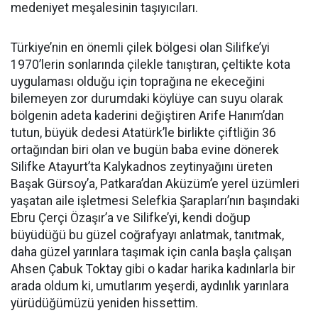
medeniyet meşalesinin taşıyıcıları.
Türkiye’nin en önemli çilek bölgesi olan Silifke’yi
1970’lerin sonlarında çilekle tanıştıran, çeltikte kota
uygulaması olduğu için toprağına ne ekeceğini
bilemeyen zor durumdaki köylüye can suyu olarak
bölgenin adeta kaderini değiştiren Arife Hanım’dan
tutun, büyük dedesi Atatürk’le birlikte çiftliğin 36
ortağından biri olan ve bugün baba evine dönerek
Silifke Atayurt’ta Kalykadnos zeytinyağını üreten
Başak Gürsoy’a, Patkara’dan Aküzüm’e yerel üzümleri
yaşatan aile işletmesi Selefkia Şarapları’nın başındaki
Ebru Çerçi Özaşır’a ve Silifke’yi, kendi doğup
büyüdüğü bu güzel coğrafyayı anlatmak, tanıtmak,
daha güzel yarınlara taşımak için canla başla çalışan
Ahsen Çabuk Toktay gibi o kadar harika kadınlarla bir
arada oldum ki, umutlarım yeşerdi, aydınlık yarınlara
yürüdüğümüzü yeniden hissettim.