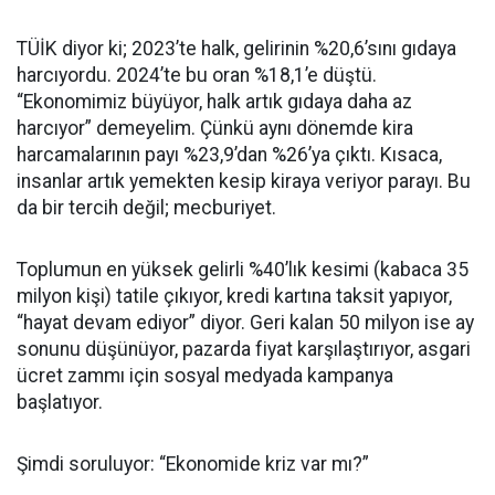
TÜİK diyor ki; 2023’te halk, gelirinin %20,6’sını gıdaya
harcıyordu. 2024’te bu oran %18,1’e düştü.
“Ekonomimiz büyüyor, halk artık gıdaya daha az
harcıyor” demeyelim. Çünkü aynı dönemde kira
harcamalarının payı %23,9’dan %26’ya çıktı. Kısaca,
insanlar artık yemekten kesip kiraya veriyor parayı. Bu
da bir tercih değil; mecburiyet.
Toplumun en yüksek gelirli %40’lık kesimi (kabaca 35
milyon kişi) tatile çıkıyor, kredi kartına taksit yapıyor,
“hayat devam ediyor” diyor. Geri kalan 50 milyon ise ay
sonunu düşünüyor, pazarda fiyat karşılaştırıyor, asgari
ücret zammı için sosyal medyada kampanya
başlatıyor.
Şimdi soruluyor: “Ekonomide kriz var mı?”